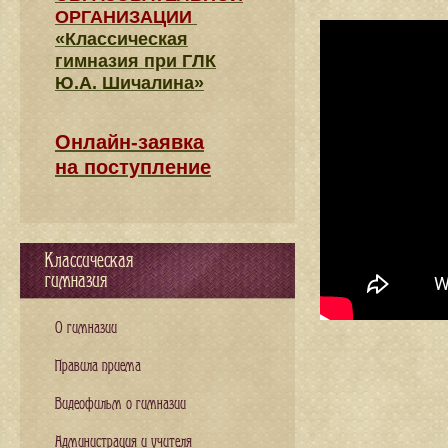
ОРГАНИЗАЦИИ
«Классическая
гимназия при ГЛК
Ю.А. Шичалина»
Онлайн-заявка
на поступление
Классическая
гимназия
О гимназии
Правила приема
Видеофильм о гимназии
Администрация и учителя