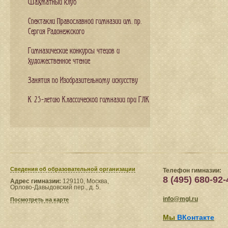
Шахматный клуб
Спектакли Православной гимназии им. пр.
Сергия Радонежского
Гимназические конкурсы чтецов и
художественное чтение
Занятия по Изобразительному искусству
К 25-летию Классической гимназии при ГЛК
Сведения​ об образовательной организации
Телефон гимназии:
8 (495) 680-92-
Адрес гимназии:
129110, Москва,
Орлово-Давыдовский пер., д. 5.
info@mgl.ru
Посмотреть на карте
Мы
ВКонтакте