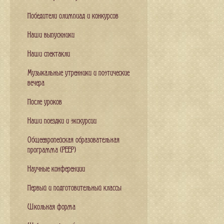
Победители олимпиад и конкурсов
Наши выпускники
Наши спектакли
Музыкальные утренники и поэтические
вечера
После уроков
Наши поездки и экскурсии
Общеевропейская образовательная
программа (PEEP)
Научные конференции
Первый и подготовительный классы
Школьная форма