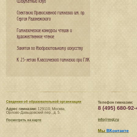
Шахматный клуб
Спектакли Православной гимназии им. пр.
Сергия Радонежского
Гимназические конкурсы чтецов и
художественное чтение
Занятия по Изобразительному искусству
К 25-летию Классической гимназии при ГЛК
Сведения​ об образовательной организации
Телефон гимназии:
8 (495) 680-92-
Адрес гимназии:
129110, Москва,
Орлово-Давыдовский пер., д. 5.
info@mgl.ru
Посмотреть на карте
Мы
ВКонтакте