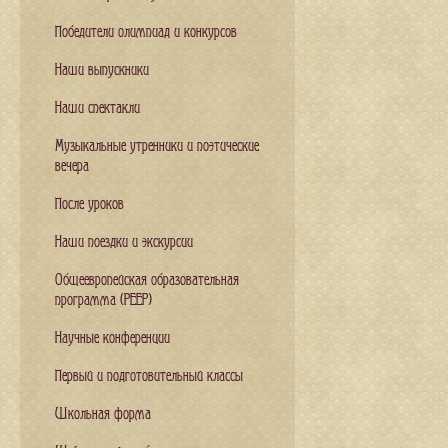
Победители олимпиад и конкурсов
Наши выпускники
Наши спектакли
Музыкальные утренники и поэтические
вечера
После уроков
Наши поездки и экскурсии
Общеевропейская образовательная
программа (PEEP)
Научные конференции
Первый и подготовительный классы
Школьная форма