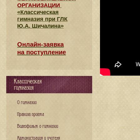
ОРГАНИЗАЦИИ
«Классическая
гимназия при ГЛК
Ю.А. Шичалина»
Онлайн-заявка
на поступление
Классическая
гимназия
О гимназии
Правила приема
Видеофильм о гимназии
Администрация и учителя