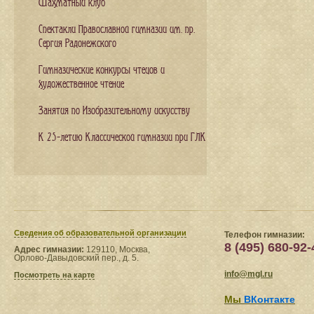
Шахматный клуб
Спектакли Православной гимназии им. пр.
Сергия Радонежского
Гимназические конкурсы чтецов и
художественное чтение
Занятия по Изобразительному искусству
К 25-летию Классической гимназии при ГЛК
Сведения​ об образовательной организации
Телефон гимназии:
8 (495) 680-92-
Адрес гимназии:
129110, Москва,
Орлово-Давыдовский пер., д. 5.
info@mgl.ru
Посмотреть на карте
Мы
ВКонтакте