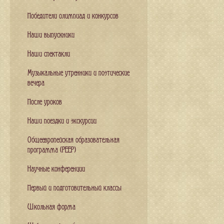
Победители олимпиад и конкурсов
Наши выпускники
Наши спектакли
Музыкальные утренники и поэтические
вечера
После уроков
Наши поездки и экскурсии
Общеевропейская образовательная
программа (PEEP)
Научные конференции
Первый и подготовительный классы
Школьная форма