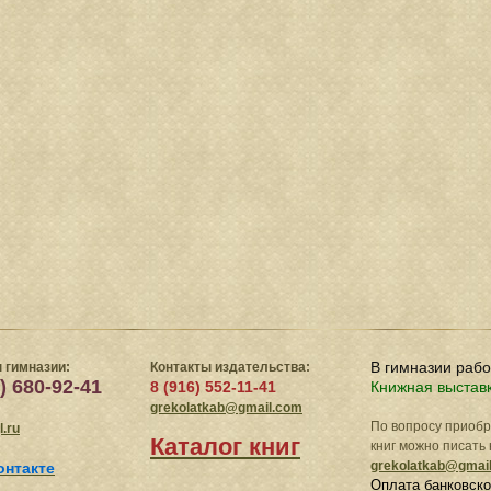
В гимназии раб
 гимназии:
Контакты издательства:
) 680-92-41
8 (916) 552-11-41
Книжная выстав
grekolatkab@gmail.com
По вопросу приоб
.ru
Каталог книг
книг можно писать 
grekolatkab@gmai
онтакте
Оплата банковско