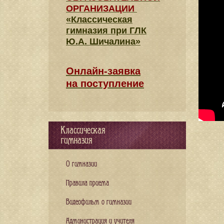
ОРГАНИЗАЦИИ
«Классическая
гимназия при ГЛК
Ю.А. Шичалина»
Онлайн-заявка
на поступление
Классическая
гимназия
О гимназии
Правила приема
Видеофильм о гимназии
Администрация и учителя