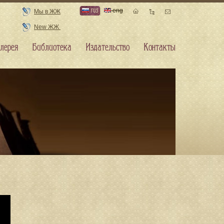
rus
eng
Мы в ЖЖ
New ЖЖ
лерея
Библиотека
Издательство
Контакты