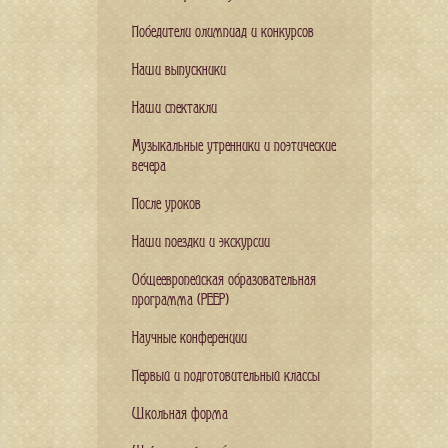
Победители олимпиад и конкурсов
Наши выпускники
Наши спектакли
Музыкальные утренники и поэтические
вечера
После уроков
Наши поездки и экскурсии
Общеевропейская образовательная
программа (PEEP)
Научные конференции
Первый и подготовительный классы
Школьная форма