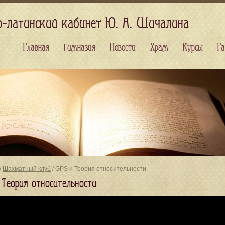
о-латинский кабинет Ю. А. Шичалина
Главная
Гимназия
Новости
Храм
Курсы
Га
/
Шахматный клуб
/ GPS и Теория относительности
 Теория относительности