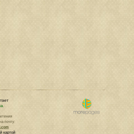
отает
ка.
ретения
на почту:
l.com
й картой