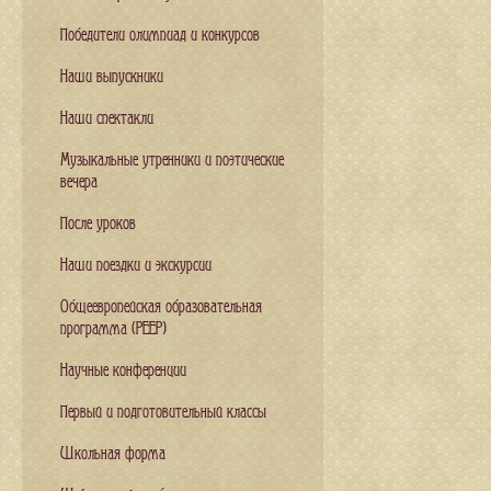
Победители олимпиад и конкурсов
Наши выпускники
Наши спектакли
Музыкальные утренники и поэтические
вечера
После уроков
Наши поездки и экскурсии
Общеевропейская образовательная
программа (PEEP)
Научные конференции
Первый и подготовительный классы
Школьная форма