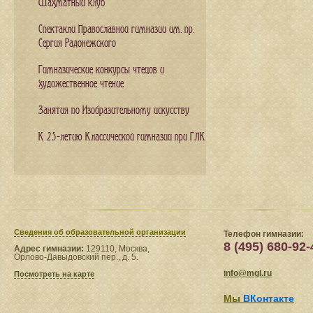
Шахматный клуб
Спектакли Православной гимназии им. пр.
Сергия Радонежского
Гимназические конкурсы чтецов и
художественное чтение
Занятия по Изобразительному искусству
К 25-летию Классической гимназии при ГЛК
Сведения​ об образовательной организации
Телефон гимназии:
8 (495) 680-92-
Адрес гимназии:
129110, Москва,
Орлово-Давыдовский пер., д. 5.
info@mgl.ru
Посмотреть на карте
Мы
ВКонтакте