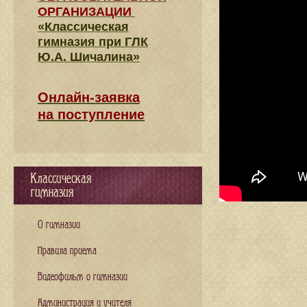
ОРГАНИЗАЦИИ
«Классическая
гимназия при ГЛК
Ю.А. Шичалина»
Онлайн-заявка
на поступление
Классическая
гимназия
О гимназии
Правила приема
Видеофильм о гимназии
Администрация и учителя