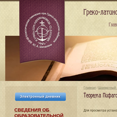
Греко-латин
Глав
Главная
/
Шахматный 
Теорема Пифаго
СВЕДЕНИЯ​ ОБ
Для просмотра устан
ОБРАЗОВАТЕЛЬНОЙ