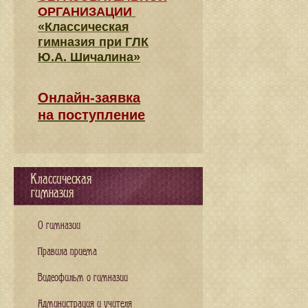
ОРГАНИЗАЦИИ
«Классическая
гимназия при ГЛК
Ю.А. Шичалина»
Онлайн-заявка
на поступление
Классическая
гимназия
О гимназии
Правила приема
Видеофильм о гимназии
Администрация и учителя