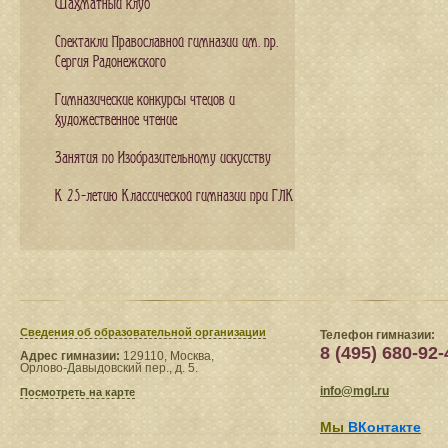
Шахматный клуб
Спектакли Православной гимназии им. пр.
Сергия Радонежского
Гимназические конкурсы чтецов и
художественное чтение
Занятия по Изобразительному искусству
К 25-летию Классической гимназии при ГЛК
Сведения​ об образовательной организации
Телефон гимназии:
8 (495) 680-92-
Адрес гимназии:
129110, Москва,
Орлово-Давыдовский пер., д. 5.
info@mgl.ru
Посмотреть на карте
Мы
ВКонтакте