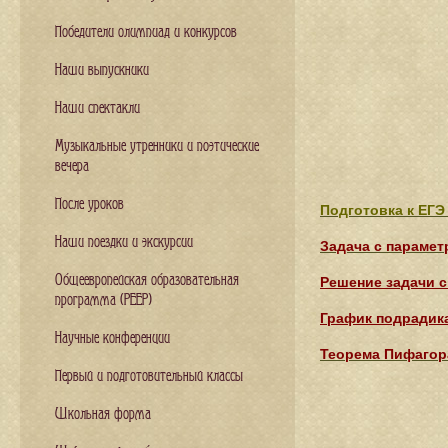
Победители олимпиад и конкурсов
Наши выпускники
Наши спектакли
Музыкальные утренники и поэтические
вечера
После уроков
Подготовка к ЕГ
Наши поездки и экскурсии
Задача с парамет
Общеевропейская образовательная
Решение задачи с
программа (PEEP)
График подрадик
Научные конференции
Теорема Пифагор
Первый и подготовительный классы
Школьная форма