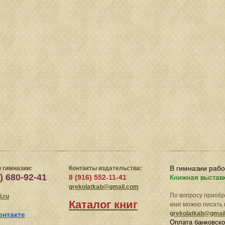
В гимназии раб
 гимназии:
Контакты издательства:
) 680-92-41
8 (916) 552-11-41
Книжная выстав
grekolatkab@gmail.com
По вопросу приоб
.ru
Каталог книг
книг можно писать 
grekolatkab@gmai
онтакте
Оплата банковско