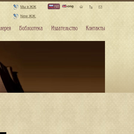
rus
eng
Мы в ЖЖ
New ЖЖ
лерея
Библиотека
Издательство
Контакты