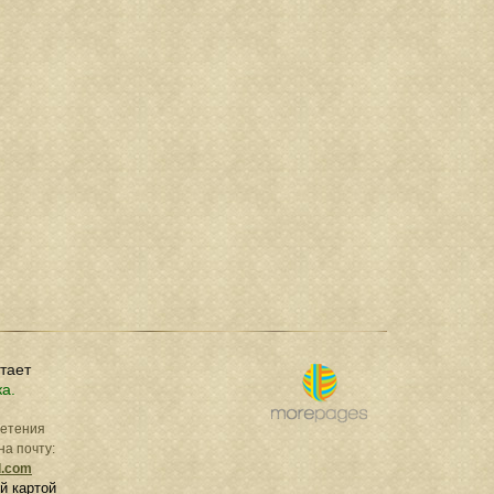
отает
ка.
ретения
на почту:
l.com
й картой