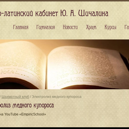
о-латинский кабинет Ю. А. Шичалина
Главная
Гимназия
Новости
Храм
Курсы
Га
/
Шахматный клуб
/ Электролиз медного купороса
ролиз медного купороса
на YouTube «EmpiricSchool»