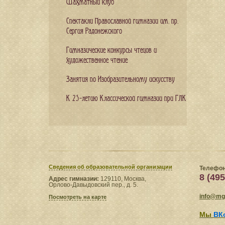
Шахматный клуб
Спектакли Православной гимназии им. пр.
Сергия Радонежского
Гимназические конкурсы чтецов и
художественное чтение
Занятия по Изобразительному искусству
К 25-летию Классической гимназии при ГЛК
Сведения​ об образовательной организации
Телефон
8 (495
Адрес гимназии:
129110, Москва,
Орлово-Давыдовский пер., д. 5.
info@mgl
Посмотреть на карте
Мы
ВК