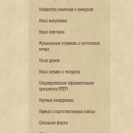
Победители олимпиад и конкурсов
Наши выпускники
Наши спектакли
Музыкальные утренники и поэтические
вечера
После уроков
Наши поездки и экскурсии
Общеевропейская образовательная
программа (PEEP)
Научные конференции
Первый и подготовительный классы
Школьная форма