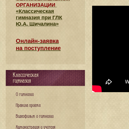
ОРГАНИЗАЦИИ
«Классическая
гимназия при ГЛК
Ю.А. Шичалина»
Онлайн-заявка
на поступление
Классическая
гимназия
О гимназии
Правила приема
Видеофильм о гимназии
Администрация и учителя