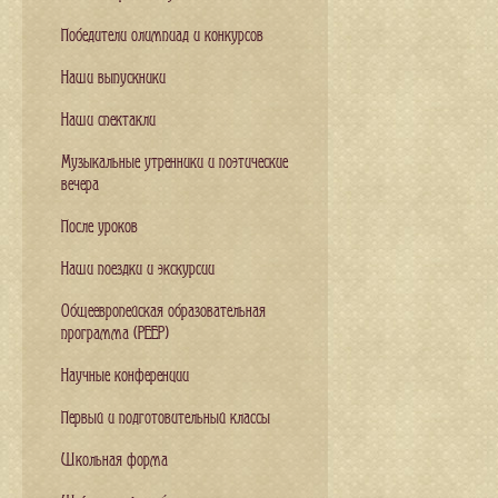
Победители олимпиад и конкурсов
Наши выпускники
Наши спектакли
Музыкальные утренники и поэтические
вечера
После уроков
Наши поездки и экскурсии
Общеевропейская образовательная
программа (PEEP)
Научные конференции
Первый и подготовительный классы
Школьная форма