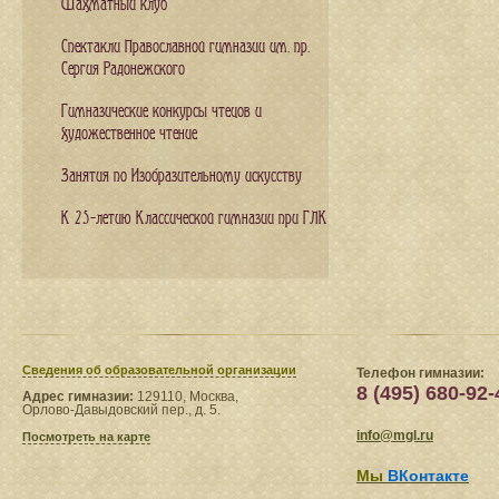
Шахматный клуб
Спектакли Православной гимназии им. пр.
Сергия Радонежского
Гимназические конкурсы чтецов и
художественное чтение
Занятия по Изобразительному искусству
К 25-летию Классической гимназии при ГЛК
Сведения​ об образовательной организации
Телефон гимназии:
8 (495) 680-92-
Адрес гимназии:
129110, Москва,
Орлово-Давыдовский пер., д. 5.
info@mgl.ru
Посмотреть на карте
Мы
ВКонтакте