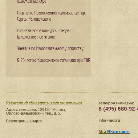
Шахматный клуб
Спектакли Православной гимназии им. пр.
Сергия Радонежского
Гимназические конкурсы чтецов и
художественное чтение
Занятия по Изобразительному искусству
К 25-летию Классической гимназии при ГЛК
Сведения​ об образовательной организации
Телефон гимназии:
8 (495) 680-92-
Адрес гимназии:
129110, Москва,
Орлово-Давыдовский пер., д. 5.
info@mgl.ru
Посмотреть на карте
Мы
ВКонтакте