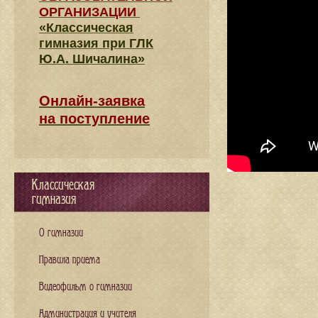
ОРГАНИЗАЦИИ
«Классическая
гимназия при ГЛК
Ю.А. Шичалина»
Онлайн-заявка
на поступление
Классическая
гимназия
О гимназии
Правила приема
Видеофильм о гимназии
Администрация и учителя