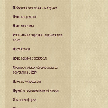
Победители олимпиад и конкурсов
Наши выпускники
Наши спектакли
Музыкальные утренники и поэтические
вечера
После уроков
Наши поездки и экскурсии
Общеевропейская образовательная
программа (PEEP)
Научные конференции
Первый и подготовительный классы
Школьная форма