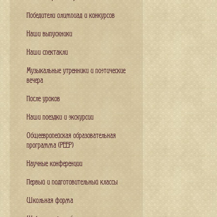
Победители олимпиад и конкурсов
Наши выпускники
Наши спектакли
Музыкальные утренники и поэтические
вечера
После уроков
Наши поездки и экскурсии
Общеевропейская образовательная
программа (PEEP)
Научные конференции
Первый и подготовительный классы
Школьная форма