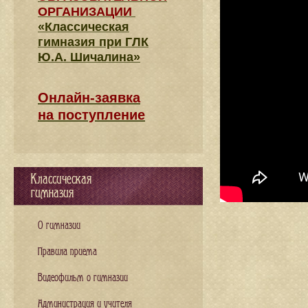
ОРГАНИЗАЦИИ
«Классическая
гимназия при ГЛК
Ю.А. Шичалина»
Онлайн-заявка
на поступление
Классическая
гимназия
О гимназии
Правила приема
Видеофильм о гимназии
Администрация и учителя