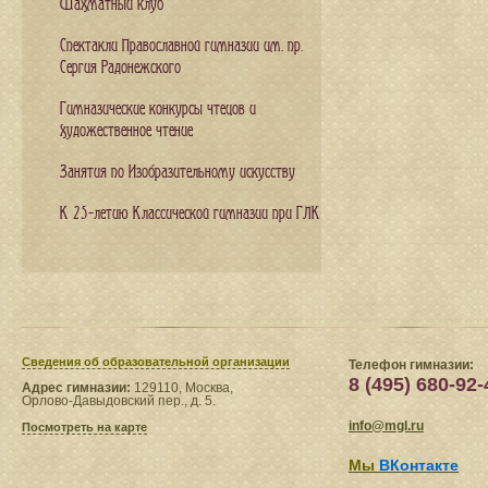
Шахматный клуб
Спектакли Православной гимназии им. пр.
Сергия Радонежского
Гимназические конкурсы чтецов и
художественное чтение
Занятия по Изобразительному искусству
К 25-летию Классической гимназии при ГЛК
Сведения​ об образовательной организации
Телефон гимназии:
8 (495) 680-92-
Адрес гимназии:
129110, Москва,
Орлово-Давыдовский пер., д. 5.
info@mgl.ru
Посмотреть на карте
Мы
ВКонтакте