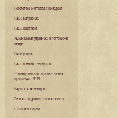
Победители олимпиад и конкурсов
Наши выпускники
Наши спектакли
Музыкальные утренники и поэтические
вечера
После уроков
Наши поездки и экскурсии
Общеевропейская образовательная
программа (PEEP)
Научные конференции
Первый и подготовительный классы
Школьная форма