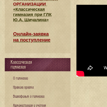
ОРГАНИЗАЦИИ
«Классическая
гимназия при ГЛК
Ю.А. Шичалина»
Онлайн-заявка
на поступление
Классическая
гимназия
О гимназии
Правила приема
Видеофильм о гимназии
Администрация и учителя