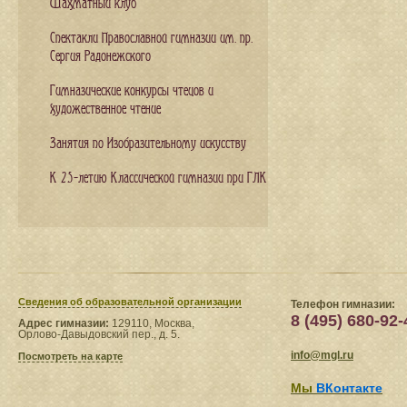
Шахматный клуб
Спектакли Православной гимназии им. пр.
Сергия Радонежского
Гимназические конкурсы чтецов и
художественное чтение
Занятия по Изобразительному искусству
К 25-летию Классической гимназии при ГЛК
Сведения​ об образовательной организации
Телефон гимназии:
8 (495) 680-92-
Адрес гимназии:
129110, Москва,
Орлово-Давыдовский пер., д. 5.
info@mgl.ru
Посмотреть на карте
Мы
ВКонтакте