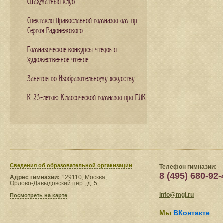
Шахматный клуб
Спектакли Православной гимназии им. пр.
Сергия Радонежского
Гимназические конкурсы чтецов и
художественное чтение
Занятия по Изобразительному искусству
К 25-летию Классической гимназии при ГЛК
Сведения​ об образовательной организации
Телефон гимназии:
8 (495) 680-92-
Адрес гимназии:
129110, Москва,
Орлово-Давыдовский пер., д. 5.
info@mgl.ru
Посмотреть на карте
Мы
ВКонтакте