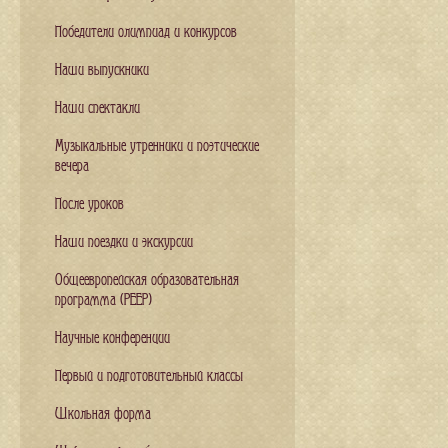
Победители олимпиад и конкурсов
Наши выпускники
Наши спектакли
Музыкальные утренники и поэтические
вечера
После уроков
Наши поездки и экскурсии
Общеевропейская образовательная
программа (PEEP)
Научные конференции
Первый и подготовительный классы
Школьная форма