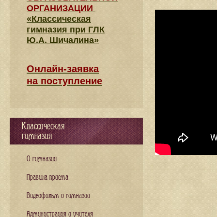
ОРГАНИЗАЦИИ
«Классическая
гимназия при ГЛК
Ю.А. Шичалина»
Онлайн-заявка
на поступление
Классическая
гимназия
О гимназии
Правила приема
Видеофильм о гимназии
Администрация и учителя