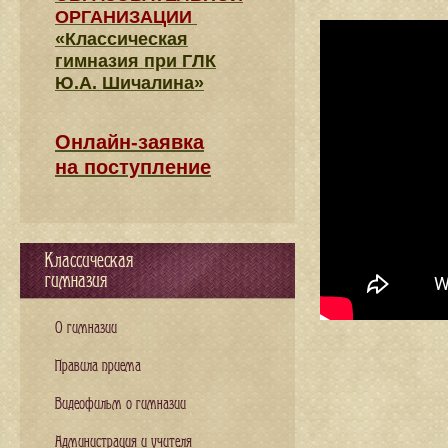
ОРГАНИЗАЦИИ
«Классическая
гимназия при ГЛК
Ю.А. Шичалина»
Онлайн-заявка
на поступление
Классическая
гимназия
О гимназии
Правила приема
Видеофильм о гимназии
Администрация и учителя