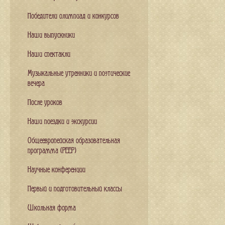
Победители олимпиад и конкурсов
Наши выпускники
Наши спектакли
Музыкальные утренники и поэтические
вечера
После уроков
Наши поездки и экскурсии
Общеевропейская образовательная
программа (PEEP)
Научные конференции
Первый и подготовительный классы
Школьная форма