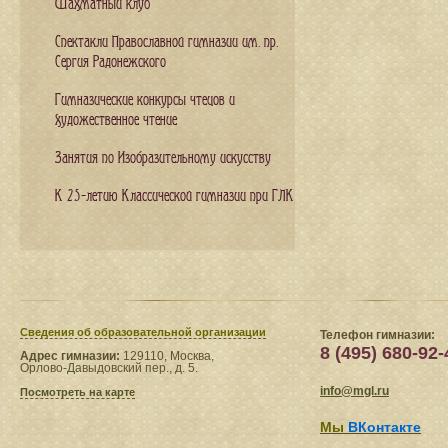
Шахматный клуб
Спектакли Православной гимназии им. пр.
Сергия Радонежского
Гимназические конкурсы чтецов и
художественное чтение
Занятия по Изобразительному искусству
К 25-летию Классической гимназии при ГЛК
Сведения​ об образовательной организации
Телефон гимназии:
8 (495) 680-92-
Адрес гимназии:
129110, Москва,
Орлово-Давыдовский пер., д. 5.
info@mgl.ru
Посмотреть на карте
Мы
ВКонтакте