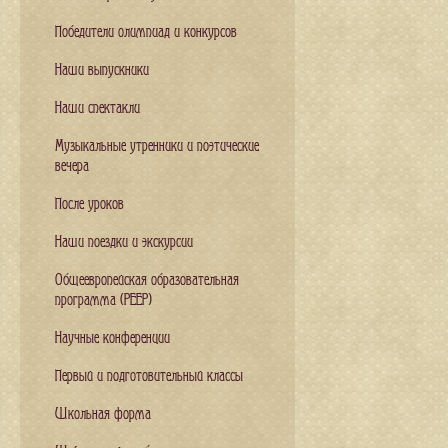
Победители олимпиад и конкурсов
Наши выпускники
Наши спектакли
Музыкальные утренники и поэтические
вечера
После уроков
Наши поездки и экскурсии
Общеевропейская образовательная
программа (PEEP)
Научные конференции
Первый и подготовительный классы
Школьная форма