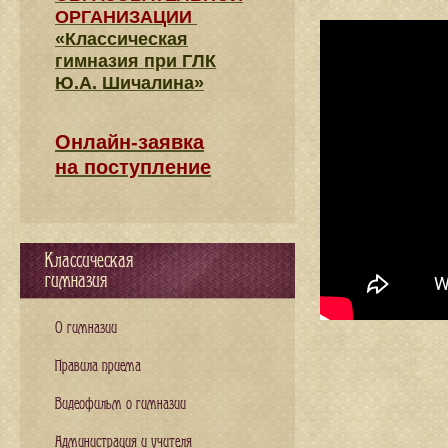
ОРГАНИЗАЦИИ
«Классическая
гимназия при ГЛК
Ю.А. Шичалина»
Онлайн-заявка
на поступление
Классическая
гимназия
О гимназии
Правила приема
Видеофильм о гимназии
Администрация и учителя