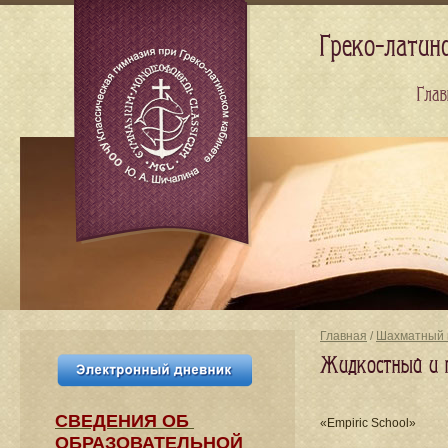
Греко-латин
Глав
Главная
/
Шахматный 
Жидкостный и 
СВЕДЕНИЯ​ ОБ
«Empiric School»
ОБРАЗОВАТЕЛЬНОЙ