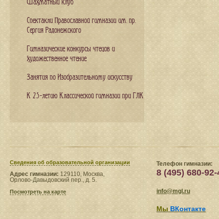
Шахматный клуб
Спектакли Православной гимназии им. пр.
Сергия Радонежского
Гимназические конкурсы чтецов и
художественное чтение
Занятия по Изобразительному искусству
К 25-летию Классической гимназии при ГЛК
Сведения​ об образовательной организации
Телефон гимназии:
8 (495) 680-92-
Адрес гимназии:
129110, Москва,
Орлово-Давыдовский пер., д. 5.
info@mgl.ru
Посмотреть на карте
Мы
ВКонтакте