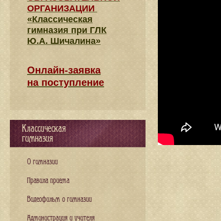
ОРГАНИЗАЦИИ
«Классическая
гимназия при ГЛК
Ю.А. Шичалина»
Онлайн-заявка
на поступление
Классическая
гимназия
О гимназии
Правила приема
Видеофильм о гимназии
Администрация и учителя