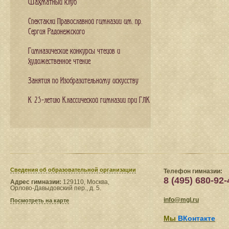
Шахматный клуб
Спектакли Православной гимназии им. пр.
Сергия Радонежского
Гимназические конкурсы чтецов и
художественное чтение
Занятия по Изобразительному искусству
К 25-летию Классической гимназии при ГЛК
Сведения​ об образовательной организации
Телефон гимназии:
8 (495) 680-92-
Адрес гимназии:
129110, Москва,
Орлово-Давыдовский пер., д. 5.
info@mgl.ru
Посмотреть на карте
Мы
ВКонтакте