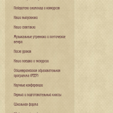
Победители олимпиад и конкурсов
Наши выпускники
Наши спектакли
Музыкальные утренники и поэтические
вечера
После уроков
Наши поездки и экскурсии
Общеевропейская образовательная
программа (PEEP)
Научные конференции
Первый и подготовительный классы
Школьная форма