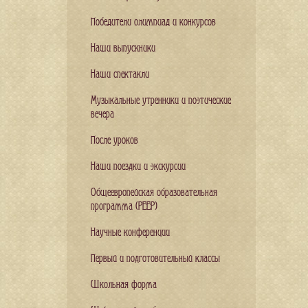
Победители олимпиад и конкурсов
Наши выпускники
Наши спектакли
Музыкальные утренники и поэтические
вечера
После уроков
Наши поездки и экскурсии
Общеевропейская образовательная
программа (PEEP)
Научные конференции
Первый и подготовительный классы
Школьная форма