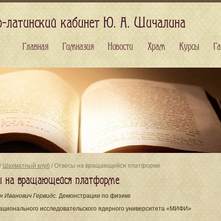
о-латинский кабинет Ю. А. Шичалина
Главная
Гимназия
Новости
Храм
Курсы
Га
/
Шахматный клуб
/ Отвесы на вращающейся платформе
ы на вращающейся платформе
н Иванович Гервидс.
Демонстрации по физике
ационального исследовательского ядерного университета «МИФИ»