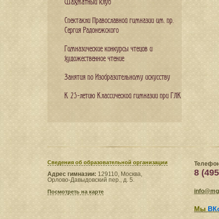
Шахматный клуб
Спектакли Православной гимназии им. пр.
Сергия Радонежского
Гимназические конкурсы чтецов и
художественное чтение
Занятия по Изобразительному искусству
К 25-летию Классической гимназии при ГЛК
Сведения​ об образовательной организации
Телефон
8 (495
Адрес гимназии:
129110, Москва,
Орлово-Давыдовский пер., д. 5.
info@mgl
Посмотреть на карте
Мы
ВК