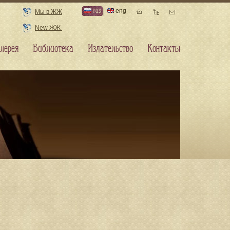
rus
eng
Мы в ЖЖ
New ЖЖ
лерея
Библиотека
Издательство
Контакты