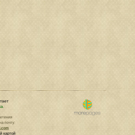
отает
ка.
ретения
на почту:
l.com
й картой