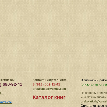
В гимназии раб
 гимназии:
Контакты издательства:
) 680-92-41
8 (916) 552-11-41
Книжная выстав
grekolatkab@gmail.com
По вопросу приоб
.ru
Каталог книг
книг можно писать 
grekolatkab@gmai
онтакте
Оплата банковско