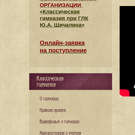
ОРГАНИЗАЦИИ
«Классическая
гимназия при ГЛК
Ю.А. Шичалина»
Онлайн-заявка
на поступление
Классическая
гимназия
О гимназии
Правила приема
Видеофильм о гимназии
Администрация и учителя