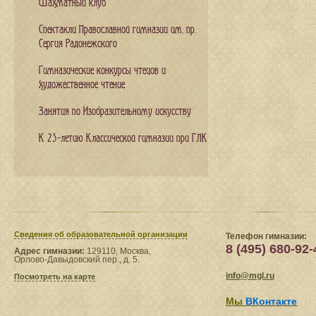
Шахматный клуб
Спектакли Православной гимназии им. пр.
Сергия Радонежского
Гимназические конкурсы чтецов и
художественное чтение
Занятия по Изобразительному искусству
К 25-летию Классической гимназии при ГЛК
Сведения​ об образовательной организации
Телефон гимназии:
8 (495) 680-92-
Адрес гимназии:
129110, Москва,
Орлово-Давыдовский пер., д. 5.
info@mgl.ru
Посмотреть на карте
Мы
ВКонтакте