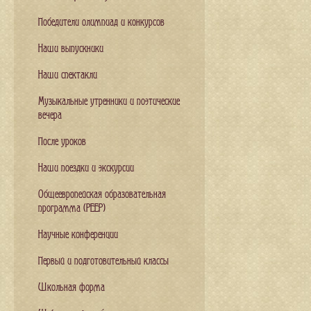
Победители олимпиад и конкурсов
Наши выпускники
Наши спектакли
Музыкальные утренники и поэтические
вечера
После уроков
Наши поездки и экскурсии
Общеевропейская образовательная
программа (PEEP)
Научные конференции
Первый и подготовительный классы
Школьная форма