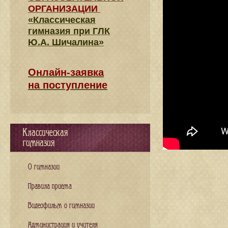
ОРГАНИЗАЦИИ
«Классическая
гимназия при ГЛК
Ю.А. Шичалина»
Онлайн-заявка
на поступление
Классическая
гимназия
О гимназии
Правила приема
Видеофильм о гимназии
Администрация и учителя