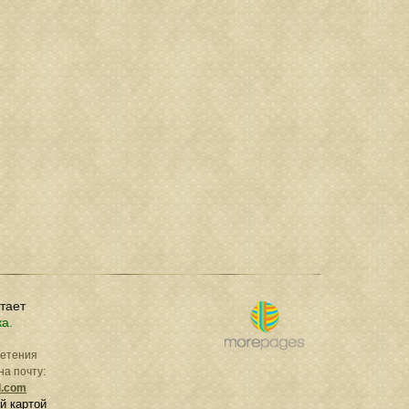
отает
ка.
ретения
на почту:
l.com
й картой