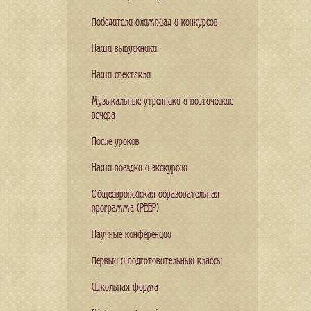
Победители олимпиад и конкурсов
Наши выпускники
Наши спектакли
Музыкальные утренники и поэтические
вечера
После уроков
Наши поездки и экскурсии
Общеевропейская образовательная
программа (PEEP)
Научные конференции
Первый и подготовительный классы
Школьная форма