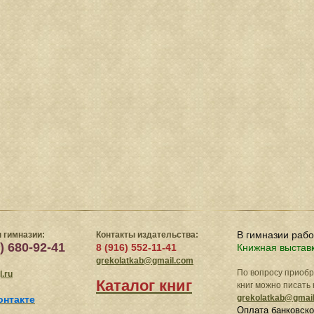
В гимназии раб
 гимназии:
Контакты издательства:
) 680-92-41
8 (916) 552-11-41
Книжная выстав
grekolatkab@gmail.com
По вопросу приоб
.ru
Каталог книг
книг можно писать 
grekolatkab@gmai
онтакте
Оплата банковско