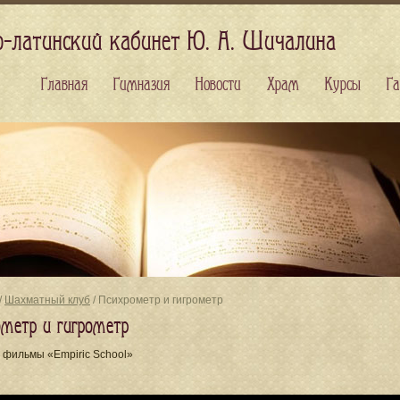
о-латинский кабинет Ю. А. Шичалина
Главная
Гимназия
Новости
Храм
Курсы
Га
/
Шахматный клуб
/ Психрометр и гигрометр
ометр и гигрометр
 фильмы «Empiric School»