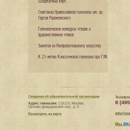
Шахматный клуб
Спектакли Православной гимназии им. пр.
Сергия Радонежского
Гимназические конкурсы чтецов и
художественное чтение
Занятия по Изобразительному искусству
К 25-летию Классической гимназии при ГЛК
Сведения​ об образовательной организации
Телефон
8 (495
Адрес гимназии:
129110, Москва,
Орлово-Давыдовский пер., д. 5.
info@mgl
Посмотреть на карте
Мы
ВК