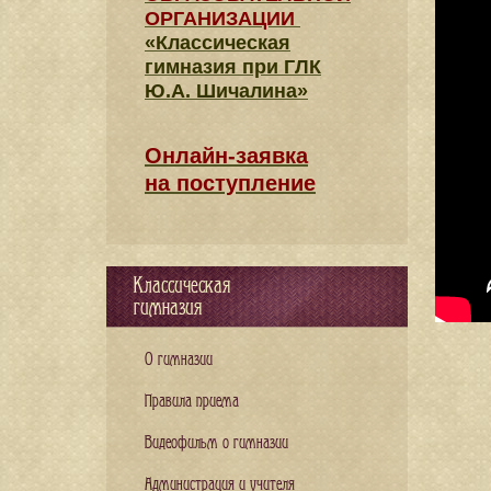
ОРГАНИЗАЦИИ
«Классическая
гимназия при ГЛК
Ю.А. Шичалина»
Онлайн-заявка
на поступление
Классическая
гимназия
О гимназии
Правила приема
Видеофильм о гимназии
Администрация и учителя