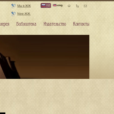
rus
eng
Мы в ЖЖ
New ЖЖ
лерея
Библиотека
Издательство
Контакты