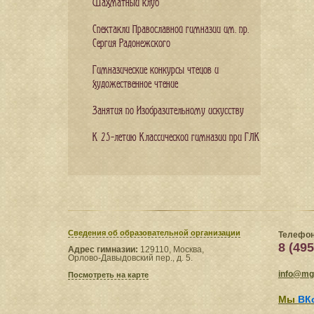
Шахматный клуб
Спектакли Православной гимназии им. пр.
Сергия Радонежского
Гимназические конкурсы чтецов и
художественное чтение
Занятия по Изобразительному искусству
К 25-летию Классической гимназии при ГЛК
Сведения​ об образовательной организации
Телефон
8 (495
Адрес гимназии:
129110, Москва,
Орлово-Давыдовский пер., д. 5.
info@mgl
Посмотреть на карте
Мы
ВК