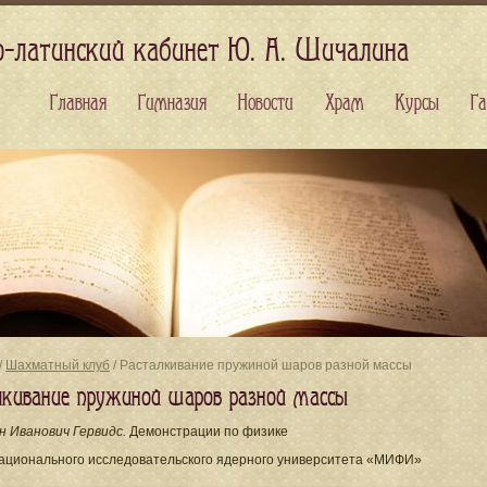
о-латинский кабинет Ю. А. Шичалина
Главная
Гимназия
Новости
Храм
Курсы
Га
/
Шахматный клуб
/ Расталкивание пружиной шаров разной массы
лкивание пружиной шаров разной массы
н Иванович Гервидс.
Демонстрации по физике
ационального исследовательского ядерного университета «МИФИ»