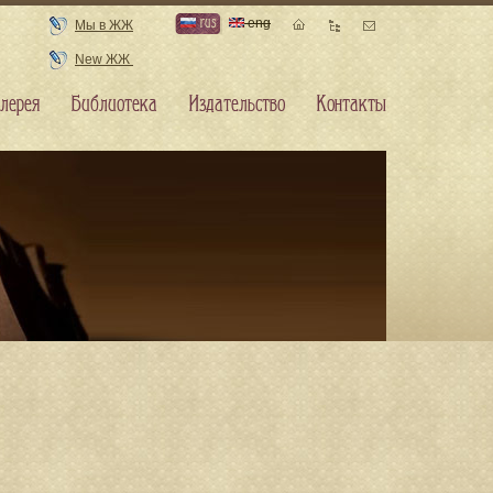
rus
eng
Мы в ЖЖ
New ЖЖ
лерея
Библиотека
Издательство
Контакты