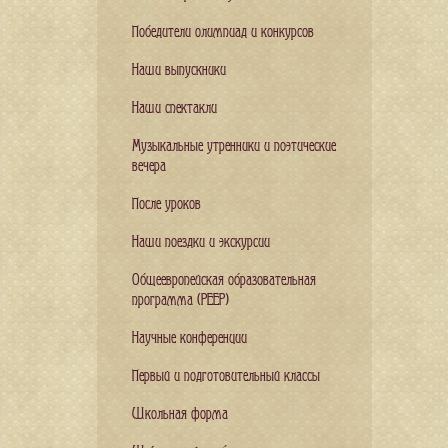
Победители олимпиад и конкурсов
Наши выпускники
Наши спектакли
Музыкальные утренники и поэтические
вечера
После уроков
Наши поездки и экскурсии
Общеевропейская образовательная
программа (PEEP)
Научные конференции
Первый и подготовительный классы
Школьная форма