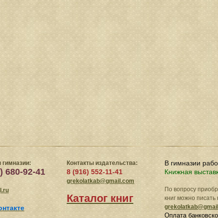
В гимназии раб
 гимназии:
Контакты издательства:
) 680-92-41
8 (916) 552-11-41
Книжная выстав
grekolatkab@gmail.com
По вопросу приоб
.ru
Каталог книг
книг можно писать 
grekolatkab@gmai
онтакте
Оплата банковско