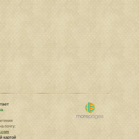
отает
ка.
ретения
на почту:
l.com
й картой