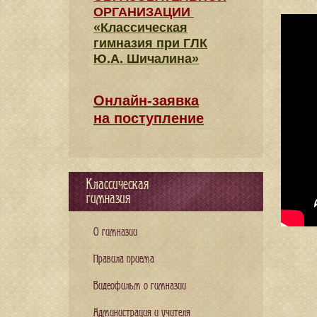
ОРГАНИЗАЦИИ
«Классическая
гимназия при ГЛК
Ю.А. Шичалина»
Онлайн-заявка
на поступление
Классическая
гимназия
О гимназии
Правила приема
Видеофильм о гимназии
Администрация и учителя