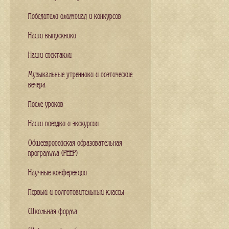
Победители олимпиад и конкурсов
Наши выпускники
Наши спектакли
Музыкальные утренники и поэтические
вечера
После уроков
Наши поездки и экскурсии
Общеевропейская образовательная
программа (PEEP)
Научные конференции
Первый и подготовительный классы
Школьная форма