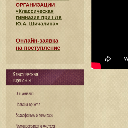
ОРГАНИЗАЦИИ
«Классическая
гимназия при ГЛК
Ю.А. Шичалина»
Онлайн-заявка
на поступление
Классическая
гимназия
О гимназии
Правила приема
Видеофильм о гимназии
Администрация и учителя