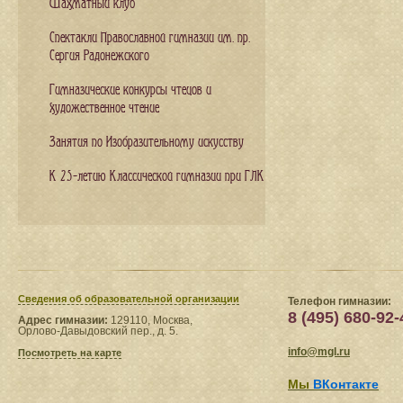
Шахматный клуб
Спектакли Православной гимназии им. пр.
Сергия Радонежского
Гимназические конкурсы чтецов и
художественное чтение
Занятия по Изобразительному искусству
К 25-летию Классической гимназии при ГЛК
Сведения​ об образовательной организации
Телефон гимназии:
8 (495) 680-92-
Адрес гимназии:
129110, Москва,
Орлово-Давыдовский пер., д. 5.
info@mgl.ru
Посмотреть на карте
Мы
ВКонтакте