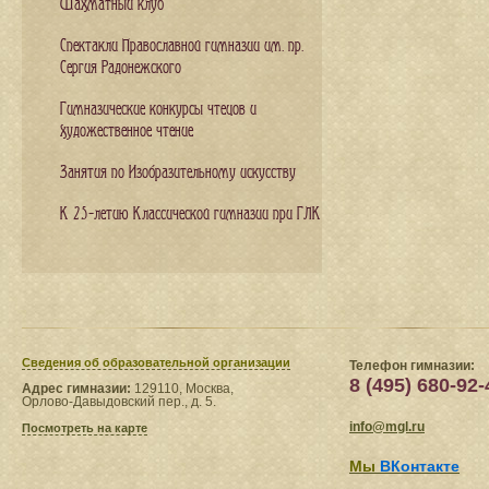
Шахматный клуб
Спектакли Православной гимназии им. пр.
Сергия Радонежского
Гимназические конкурсы чтецов и
художественное чтение
Занятия по Изобразительному искусству
К 25-летию Классической гимназии при ГЛК
Сведения​ об образовательной организации
Телефон гимназии:
8 (495) 680-92-
Адрес гимназии:
129110, Москва,
Орлово-Давыдовский пер., д. 5.
info@mgl.ru
Посмотреть на карте
Мы
ВКонтакте