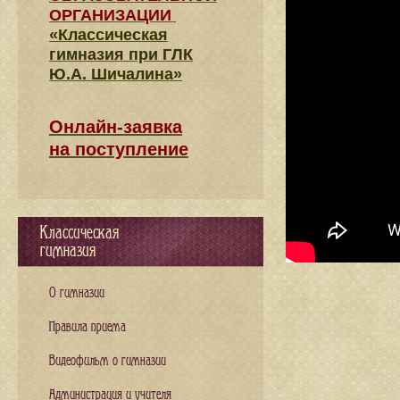
ОРГАНИЗАЦИИ
«Классическая
гимназия при ГЛК
Ю.А. Шичалина»
Онлайн-заявка
на поступление
Классическая
гимназия
О гимназии
Правила приема
Видеофильм о гимназии
Администрация и учителя