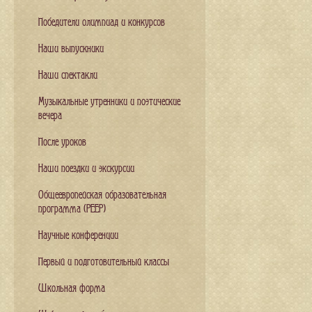
Победители олимпиад и конкурсов
Наши выпускники
Наши спектакли
Музыкальные утренники и поэтические
вечера
После уроков
Наши поездки и экскурсии
Общеевропейская образовательная
программа (PEEP)
Научные конференции
Первый и подготовительный классы
Школьная форма