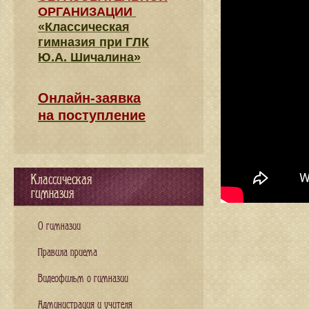
ОРГАНИЗАЦИИ
«Классическая
гимназия при ГЛК
Ю.А. Шичалина»
Онлайн-заявка
на поступление
Классическая
гимназия
О гимназии
Правила приема
Видеофильм о гимназии
Администрация и учителя