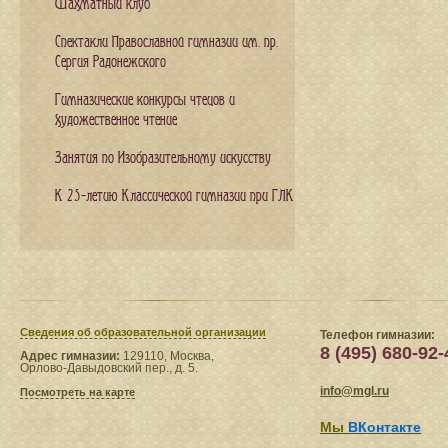
Шахматный клуб
Спектакли Православной гимназии им. пр.
Сергия Радонежского
Гимназические конкурсы чтецов и
художественное чтение
Занятия по Изобразительному искусству
К 25-летию Классической гимназии при ГЛК
Сведения​ об образовательной организации
Телефон гимназии:
8 (495) 680-92-
Адрес гимназии:
129110, Москва,
Орлово-Давыдовский пер., д. 5.
info@mgl.ru
Посмотреть на карте
Мы
ВКонтакте