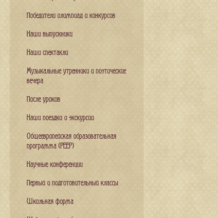
Победители олимпиад и конкурсов
Наши выпускники
Наши спектакли
Музыкальные утренники и поэтические
вечера
После уроков
Наши поездки и экскурсии
Общеевропейская образовательная
программа (PEEP)
Научные конференции
Первый и подготовительный классы
Школьная форма