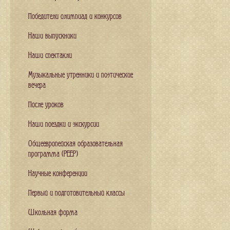
Победители олимпиад и конкурсов
Наши выпускники
Наши спектакли
Музыкальные утренники и поэтические
вечера
После уроков
Наши поездки и экскурсии
Общеевропейская образовательная
программа (PEEP)
Научные конференции
Первый и подготовительный классы
Школьная форма