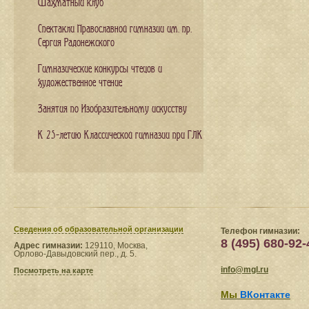
Шахматный клуб
Спектакли Православной гимназии им. пр.
Сергия Радонежского
Гимназические конкурсы чтецов и
художественное чтение
Занятия по Изобразительному искусству
К 25-летию Классической гимназии при ГЛК
Сведения​ об образовательной организации
Телефон гимназии:
8 (495) 680-92-
Адрес гимназии:
129110, Москва,
Орлово-Давыдовский пер., д. 5.
info@mgl.ru
Посмотреть на карте
Мы
ВКонтакте