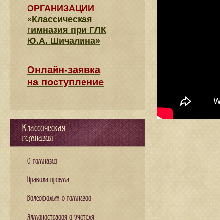
ОРГАНИЗАЦИИ
«Классическая
гимназия при ГЛК
Ю.А. Шичалина»
Онлайн-заявка
на поступление
Классическая
гимназия
О гимназии
Правила приема
Видеофильм о гимназии
Администрация и учителя