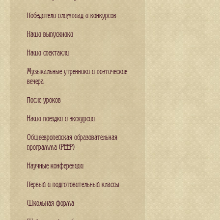
Победители олимпиад и конкурсов
Наши выпускники
Наши спектакли
Музыкальные утренники и поэтические
вечера
После уроков
Наши поездки и экскурсии
Общеевропейская образовательная
программа (PEEP)
Научные конференции
Первый и подготовительный классы
Школьная форма