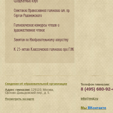
Шахматный клуб
Спектакли Православной гимназии им. пр.
Сергия Радонежского
Гимназические конкурсы чтецов и
художественное чтение
Занятия по Изобразительному искусству
К 25-летию Классической гимназии при ГЛК
Сведения​ об образовательной организации
Телефон гимназии:
8 (495) 680-92-
Адрес гимназии:
129110, Москва,
Орлово-Давыдовский пер., д. 5.
info@mgl.ru
Посмотреть на карте
Мы
ВКонтакте