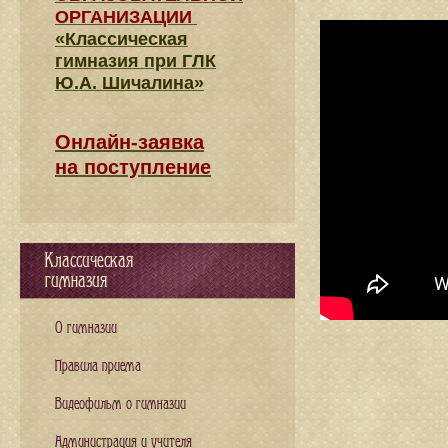
ОРГАНИЗАЦИИ
«Классическая
гимназия при ГЛК
Ю.А. Шичалина»
Онлайн-заявка
на поступление
Классическая
гимназия
О гимназии
Правила приема
Видеофильм о гимназии
Администрация и учителя