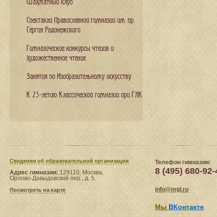
Шахматный клуб
Спектакли Православной гимназии им. пр.
Сергия Радонежского
Гимназические конкурсы чтецов и
художественное чтение
Занятия по Изобразительному искусству
К 25-летию Классической гимназии при ГЛК
Сведения​ об образовательной организации
Телефон гимназии:
8 (495) 680-92-
Адрес гимназии:
129110, Москва,
Орлово-Давыдовский пер., д. 5.
info@mgl.ru
Посмотреть на карте
Мы
ВКонтакте