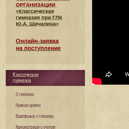
ОРГАНИЗАЦИИ
«Классическая
гимназия при ГЛК
Ю.А. Шичалина»
Онлайн-заявка
на поступление
Классическая
гимназия
О гимназии
Правила приема
Видеофильм о гимназии
Администрация и учителя