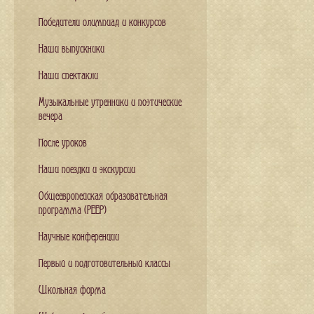
Победители олимпиад и конкурсов
Наши выпускники
Наши спектакли
Музыкальные утренники и поэтические
вечера
После уроков
Наши поездки и экскурсии
Общеевропейская образовательная
программа (PEEP)
Научные конференции
Первый и подготовительный классы
Школьная форма