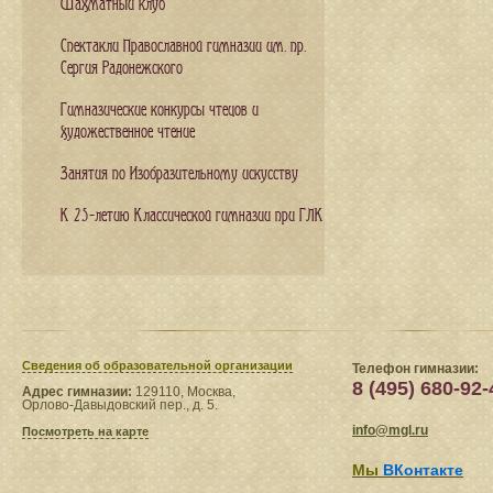
Шахматный клуб
Спектакли Православной гимназии им. пр.
Сергия Радонежского
Гимназические конкурсы чтецов и
художественное чтение
Занятия по Изобразительному искусству
К 25-летию Классической гимназии при ГЛК
Сведения​ об образовательной организации
Телефон гимназии:
8 (495) 680-92-
Адрес гимназии:
129110, Москва,
Орлово-Давыдовский пер., д. 5.
info@mgl.ru
Посмотреть на карте
Мы
ВКонтакте