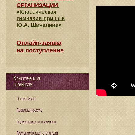
ОРГАНИЗАЦИИ
«Классическая
гимназия при ГЛК
Ю.А. Шичалина»
Онлайн-заявка
на поступление
Классическая
гимназия
О гимназии
Правила приема
Видеофильм о гимназии
Администрация и учителя