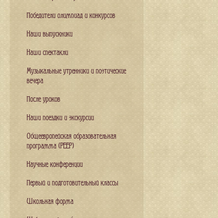
Победители олимпиад и конкурсов
Наши выпускники
Наши спектакли
Музыкальные утренники и поэтические
вечера
После уроков
Наши поездки и экскурсии
Общеевропейская образовательная
программа (PEEP)
Научные конференции
Первый и подготовительный классы
Школьная форма