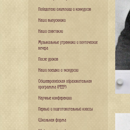
Победители олимпиад и конкурсов
Наши выпускники
Наши спектакли
Музыкальные утренники и поэтические
вечера
После уроков
Наши поездки и экскурсии
Общеевропейская образовательная
программа (PEEP)
Научные конференции
Первый и подготовительный классы
Школьная форма