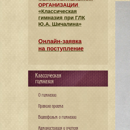
ОРГАНИЗАЦИИ
«Классическая
гимназия при ГЛК
Ю.А. Шичалина»
Онлайн-заявка
на поступление
Классическая
гимназия
О гимназии
Правила приема
Видеофильм о гимназии
Администрация и учителя