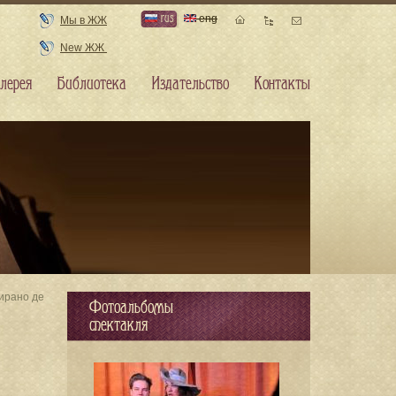
rus
eng
Мы в ЖЖ
New ЖЖ
лерея
Библиотека
Издательство
Контакты
ирано де
Фотоальбомы
спектакля