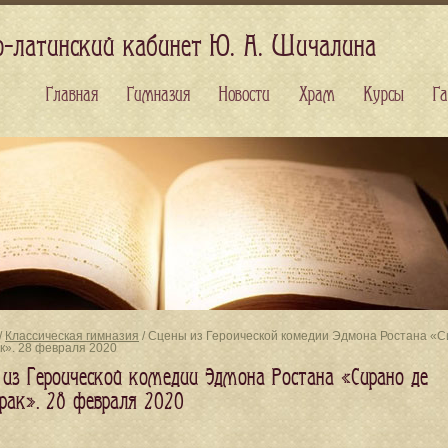
о-латинский кабинет Ю. А. Шичалина
Главная
Гимназия
Новости
Храм
Курсы
Га
/
Классическая гимназия
/ Сцены из Героической комедии Эдмона Ростана «С
к». 28 февраля 2020
 из Героической комедии Эдмона Ростана «Сирано де
рак». 28 февраля 2020