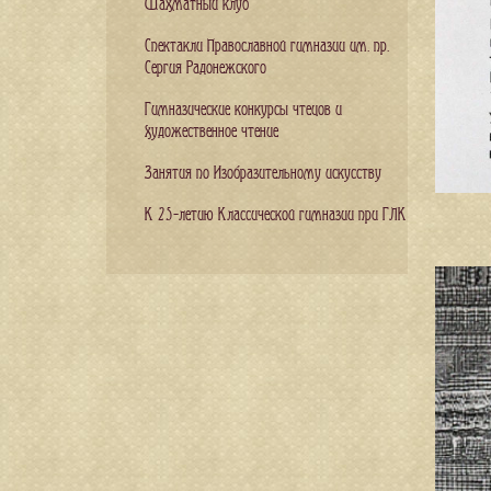
Шахматный клуб
Спектакли Православной гимназии им. пр.
Сергия Радонежского
Гимназические конкурсы чтецов и
художественное чтение
Занятия по Изобразительному искусству
К 25-летию Классической гимназии при ГЛК