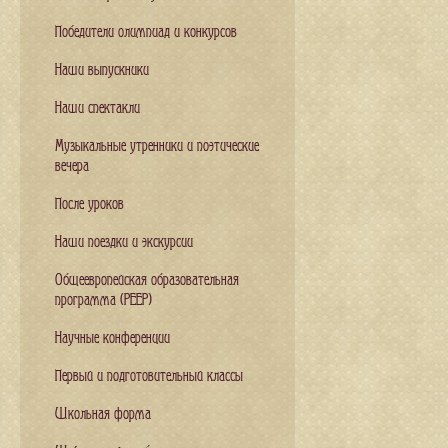
Победители олимпиад и конкурсов
Наши выпускники
Наши спектакли
Музыкальные утренники и поэтические
вечера
После уроков
Наши поездки и экскурсии
Общеевропейская образовательная
программа (PEEP)
Научные конференции
Первый и подготовительный классы
Школьная форма