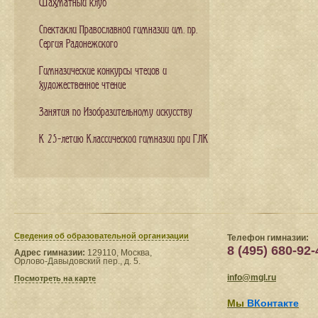
Шахматный клуб
Спектакли Православной гимназии им. пр.
Сергия Радонежского
Гимназические конкурсы чтецов и
художественное чтение
Занятия по Изобразительному искусству
К 25-летию Классической гимназии при ГЛК
Сведения​ об образовательной организации
Телефон гимназии:
8 (495) 680-92-
Адрес гимназии:
129110, Москва,
Орлово-Давыдовский пер., д. 5.
info@mgl.ru
Посмотреть на карте
Мы
ВКонтакте