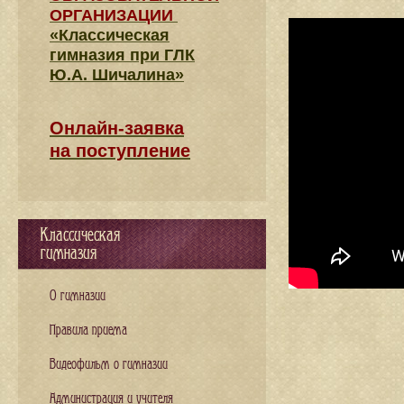
ОРГАНИЗАЦИИ
«Классическая
гимназия при ГЛК
Ю.А. Шичалина»
Онлайн-заявка
на поступление
Классическая
гимназия
О гимназии
Правила приема
Видеофильм о гимназии
Администрация и учителя