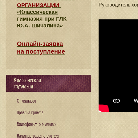
ОРГАНИЗАЦИИ
Руководитель хо
«Классическая
гимназия при ГЛК
Ю.А. Шичалина»
Онлайн-заявка
на поступление
Классическая
гимназия
О гимназии
Правила приема
Видеофильм о гимназии
Администрация и учителя