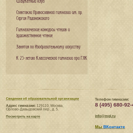
Шахматный клуб
Спектакли Православной гимназии им. пр.
Сергия Радонежского
Гимназические конкурсы чтецов и
художественное чтение
Занятия по Изобразительному искусству
К 25-летию Классической гимназии при ГЛК
Сведения​ об образовательной организации
Телефон гимназии:
8 (495) 680-92-
Адрес гимназии:
129110, Москва,
Орлово-Давыдовский пер., д. 5.
info@mgl.ru
Посмотреть на карте
Мы
ВКонтакте