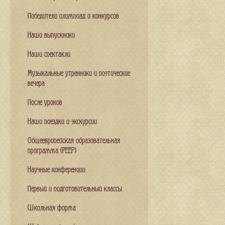
Победители олимпиад и конкурсов
Наши выпускники
Наши спектакли
Музыкальные утренники и поэтические
вечера
После уроков
Наши поездки и экскурсии
Общеевропейская образовательная
программа (PEEP)
Научные конференции
Первый и подготовительный классы
Школьная форма