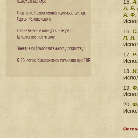
Шахматный клуб
15.
А.
А. Е.
Спектакли Православной гимназии им. пр.
А. Ф.
Сергия Радонежского
Испол
Гимназические конкурсы чтецов и
16.
С.
художественное чтение
П. И.
Испол
Занятия по Изобразительному искусству
17.
Р.
К 25-летию Классической гимназии при ГЛК
Испо
18.
И.
Испол
19.
Ф
Испо
20.
Ф
Испо
Фотоа