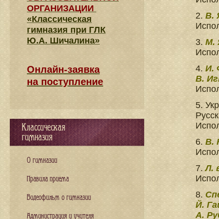
ОРГАНИЗАЦИИ
2.
В.
«Классическая
Испо
гимназия при ГЛК
Ю.А. Шичалина»
3.
М.
Испол
4.
И.
Онлайн-заявка
В. И
на поступление
Испол
5. Ук
Русс
Испо
Классическая
гимназия
6.
В.
Испо
О гимназии
7.
Л. 
Испол
Правила приема
8.
Сп
Видеофильм о гимназии
Й. Г
А. Р
Администрация и учителя