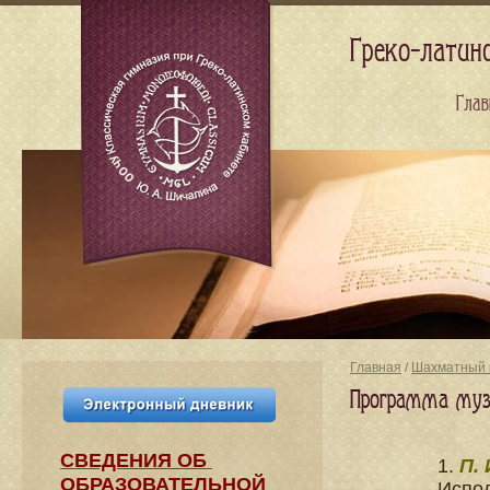
Греко-латин
Глав
Главная
/
Шахматный 
Программа муз
СВЕДЕНИЯ​ ОБ
1.
П.
ОБРАЗОВАТЕЛЬНОЙ
Испо