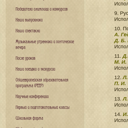
Испол
Победители олимпиад и конкурсов
9. Ру
Испо
Наши выпускники
10. П
Наши спектакли
А. Г
Д. Б.
Музыкальные утренники и поэтические
Испол
вечера
11.
Д
После уроков
М. И.
Испо
Наши поездки и экскурсии
12.
Л
Общеевропейская образовательная
П. И.
программа (PEEP)
Испо
Научные конференции
13.
Л
Испо
Первый и подготовительный классы
14.
И.
Школьная форма
Испол