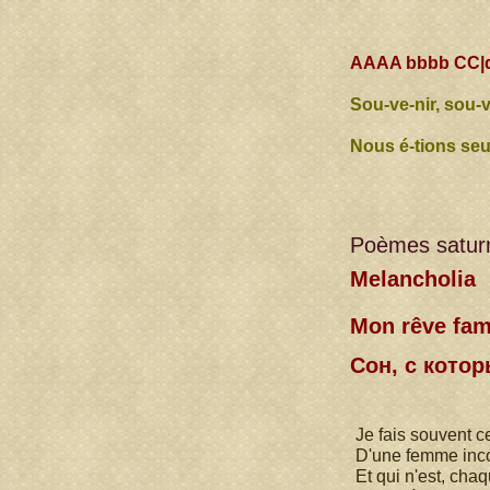
AAAA bbbb CC|
Sou-ve-nir, sou-v
Nous é-tions seul
Poèmes saturn
Melancholia
Mon rêve fami
Сон, с кото
Je fais souvent c
D'une femme incon
Et qui n'est, chaq