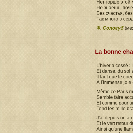
Нет горше этой 
Не знаешь, поч
Без счастья, без
Так много в сер
Ф. Сологуб
(ме
La bonne ch
L'hiver a cessé : 
Et danse, du sol 
Il faut que le coeu
À l'immense joie 
Même ce Paris m
Semble faire accu
Et comme pour u
Tend les mille bra
J'ai depuis un an
Et le vert retour d
Ainsi qu'une fla