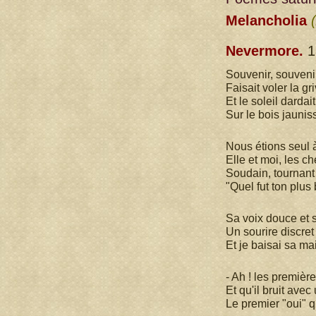
Melancholia
Nevermore.
1
Souvenir, souveni
Faisait voler la gri
Et le soleil darda
Sur le bois jaunis
Nous étions seul 
Elle et moi, les c
Soudain, tournant
"Quel fut ton plus 
Sa voix douce et s
Un sourire discret
Et je baisai sa m
- Ah ! les premièr
Et qu'il bruit av
Le premier "oui" q