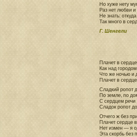
Но хуже нету му
Раз нет любви и
Не знать: откуда
Так много в сер
Г. Шенгели
Плачет в сердце
Как над городом
Что же ночью и
Плачет в сердц
Сладкий ропот 
По земле, по до
С сердцем речи 
Сладок ропот д
Отчего ж без пр
Плачет сердце в
Нет измен — я о
Эта скорбь без 