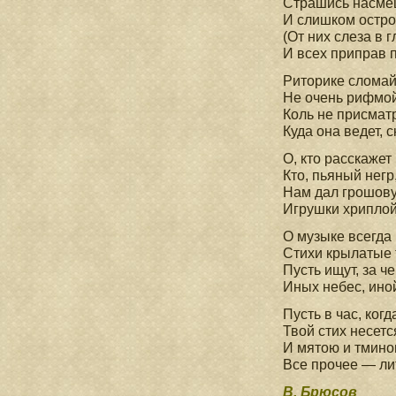
Страшись насме
И слишком остр
(От них слеза в г
И всех приправ п
Риторике сломай
Не очень рифмой
Коль не присматр
Куда она ведет, с
О, кто расскаже
Кто, пьяный негр,
Нам дал грошову
Игрушки хриплой
О музыке всегда 
Стихи крылатые 
Пусть ищут, за ч
Иных небес, ино
Пусть в час, когд
Твой стих несетс
И мятою и тмином
Все прочее — ли
В. Брюсов