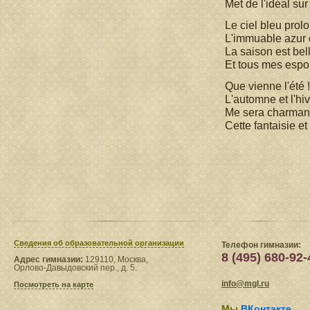
Met de l'idéal sur
Le ciel bleu pro
L'immuable azur 
La saison est bel
Et tous mes espoir
Que vienne l'été 
L'automne et l'hi
Me sera charmant
Cette fantaisie et
Сведения​ об образовательной организации
Телефон гимназии:
8 (495) 680-92-
Адрес гимназии:
129110, Москва,
Орлово-Давыдовский пер., д. 5.
info@mgl.ru
Посмотреть на карте
Мы
ВКонтакте