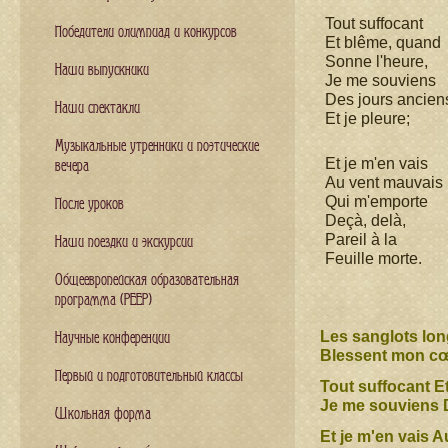
Tout suffocant
Победители олимпиад и конкурсов
Et blême, quand
Sonne l'heure,
Наши выпускники
Je me souviens
Des jours ancien
Наши спектакли
Et je pleure;
Музыкальные утренники и поэтические
Et je m'en vais
вечера
Au vent mauvais
Qui m'emporte
После уроков
Deçà, delà,
Pareil à la
Наши поездки и экскурсии
Feuille morte.
Общеевропейская образовательная
программа (PEEP)
Les sanglots l
Научные конференции
Blessent mon
Первый и подготовительный классы
Tout suffocant
Je me souviens
Школьная форма
Et je m'en vai