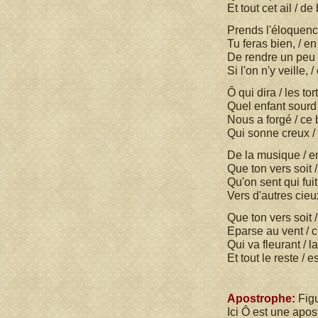
Et tout cet ail / d
Prends l'éloquence
Tu feras bien, / en
De rendre un peu 
Si l'on n'y veille, 
Ô qui dira / les to
Quel enfant sourd 
Nous a forgé / ce 
Qui sonne creux / 
De la musique / en
Que ton vers soit 
Qu'on sent qui fui
Vers d'autres cieu
Que ton vers soit 
Eparse au vent / c
Qui va fleurant / l
Et tout le reste / es
Apostrophe:
Figu
Ici Ô est une apos