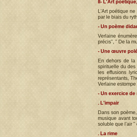
II- L'Art poétique
L'Art poétique ne
par le biais du ry
- Un poème dida
Verlaine énumère 
précis", " De la m
- Une œuvre pol
En dehors de la l
spirituelle du de
les effusions ly
représentants, Thé
Verlaine estompe l
- Un exercice de 
. L'impair
Dans son poème, l
musique avant tou
soluble que l'air 
. La rime