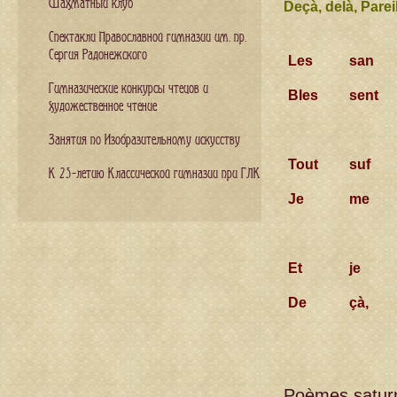
Шахматный клуб
Deçà, delà, Pareil
Спектакли Православной гимназии им. пр.
Сергия Радонежского
Les
san
Гимназические конкурсы чтецов и
Bles
sent
художественное чтение
Занятия по Изобразительному искусству
Tout
suf
К 25-летию Классической гимназии при ГЛК
Je
me
Et
je
De
çà,
Poèmes saturn