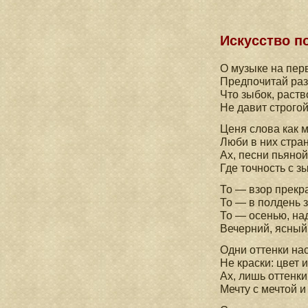
Искусство п
О музыке на пер
Предпочитай раз
Что зыбок, раст
Не давит строгой
Ценя слова как 
Люби в них стра
Ах, песни пьяной
Где точность с з
То — взор прекр
То — в полдень 
То — осенью, на
Вечерний, ясный 
Одни оттенки нас
Не краски: цвет 
Ах, лишь оттенки
Мечту с мечтой и