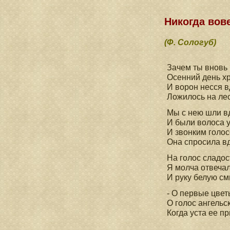
Никогда вов
(Ф. Сологуб)
Зачем ты вновь
Осенний день х
И ворон несся в
Ложилось на лес
Мы с нею шли в
И были волоса у
И звонким голо
Она спросила вд
На голос сладо
Я молча отвеча
И руку белую см
- О первые цвет
О голос ангельск
Когда уста ее п