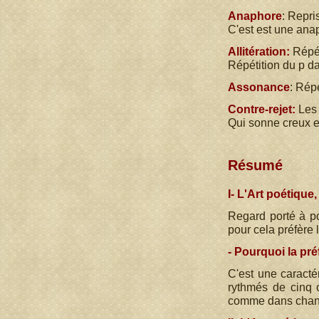
Anaphore
: Repr
C'est est une ana
Allitération:
Répét
Répétition du p da
Assonance
: Rép
Contre-rejet:
Les 
Qui sonne creux et
Résumé
I- L'Art poétique
Regard porté à pos
pour cela préfère 
- Pourquoi la pré
C'est une caracté
rythmés de cinq o
comme dans chanso