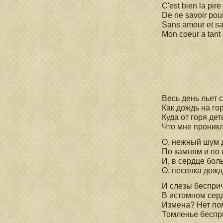
C'est bien la pire
De ne savoir pou
Sans amour et sa
Mon coeur a tant 
Весь день льет 
Как дождь на гор
Куда от горя дет
Что мне проникл
О, нежный шум 
По камням и по
И, в сердце боль
О, песенка дожд
И слезы беспри
В истомном серд
Измена? Нет по
Томленье беспр