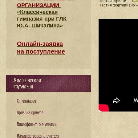
Партия скрипки —
Ли
ОРГАНИЗАЦИИ
Партия фортепиано
—
«Классическая
гимназия при ГЛК
Ю.А. Шичалина»
Онлайн-заявка
на поступление
Классическая
гимназия
О гимназии
Правила приема
Видеофильм о гимназии
Администрация и учителя