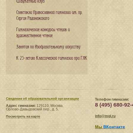
Шахматный клуб
Спектакли Православной гимназии им. пр.
Сергия Радонежского
Гимназические конкурсы чтецов и
художественное чтение
Занятия по Изобразительному искусству
К 25-летию Классической гимназии при ГЛК
Сведения​ об образовательной организации
Телефон гимназии:
8 (495) 680-92-
Адрес гимназии:
129110, Москва,
Орлово-Давыдовский пер., д. 5.
info@mgl.ru
Посмотреть на карте
Мы
ВКонтакте