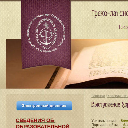
Греко-латин
Глав
Главная
/
Классическа
Выступление хо
СВЕДЕНИЯ​ ОБ
Учитель пения —
Клю
Партия флейты —
Ан
ОБРАЗОВАТЕЛЬНОЙ