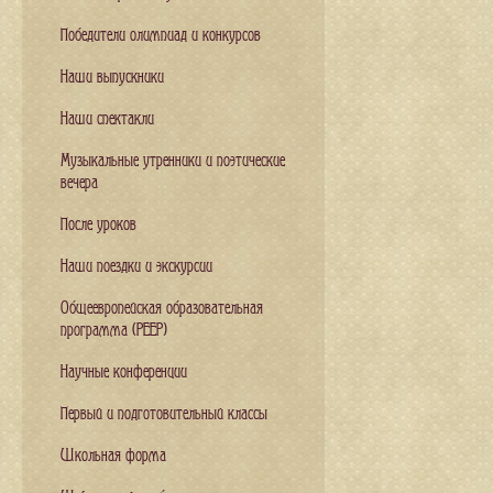
Победители олимпиад и конкурсов
Наши выпускники
Наши спектакли
Музыкальные утренники и поэтические
вечера
После уроков
Наши поездки и экскурсии
Общеевропейская образовательная
программа (PEEP)
Научные конференции
Первый и подготовительный классы
Школьная форма