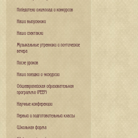
Победители олимпиад и конкурсов
Наши выпускники
Наши спектакли
Музыкальные утренники и поэтические
вечера
После уроков
Наши поездки и экскурсии
Общеевропейская образовательная
программа (PEEP)
Научные конференции
Первый и подготовительный классы
Школьная форма