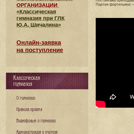
Постановка преподав
ОРГАНИЗАЦИИ
Партия фортепьяно 
«Классическая
гимназия при ГЛК
Ю.А. Шичалина»
Онлайн-заявка
на поступление
Классическая
гимназия
О гимназии
Правила приема
Видеофильм о гимназии
Администрация и учителя