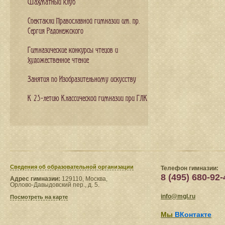
Шахматный клуб
Спектакли Православной гимназии им. пр.
Сергия Радонежского
Гимназические конкурсы чтецов и
художественное чтение
Занятия по Изобразительному искусству
К 25-летию Классической гимназии при ГЛК
Сведения​ об образовательной организации
Телефон гимназии:
8 (495) 680-92-
Адрес гимназии:
129110, Москва,
Орлово-Давыдовский пер., д. 5.
info@mgl.ru
Посмотреть на карте
Мы
ВКонтакте