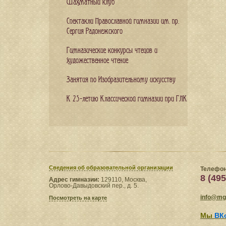
Шахматный клуб
Спектакли Православной гимназии им. пр.
Сергия Радонежского
Гимназические конкурсы чтецов и
художественное чтение
Занятия по Изобразительному искусству
К 25-летию Классической гимназии при ГЛК
Сведения​ об образовательной организации
Телефон
8 (495
Адрес гимназии:
129110, Москва,
Орлово-Давыдовский пер., д. 5.
info@mgl
Посмотреть на карте
Мы
ВК