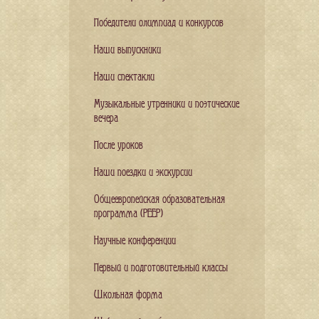
Победители олимпиад и конкурсов
Наши выпускники
Наши спектакли
Музыкальные утренники и поэтические
вечера
После уроков
Наши поездки и экскурсии
Общеевропейская образовательная
программа (PEEP)
Научные конференции
Первый и подготовительный классы
Школьная форма