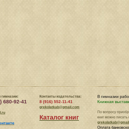
В гимназии раб
 гимназии:
Контакты издательства:
) 680-92-41
8 (916) 552-11-41
Книжная выстав
grekolatkab@gmail.com
По вопросу приоб
.ru
Каталог книг
книг можно писать 
grekolatkab@gmai
онтакте
Оплата банковско