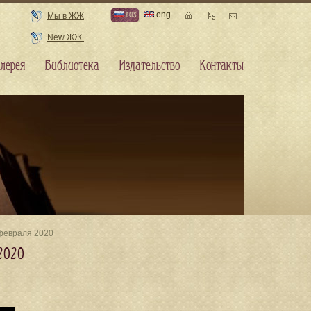
rus
eng
Мы в ЖЖ
New ЖЖ
лерея
Библиотека
Издательство
Контакты
 февраля 2020
2020