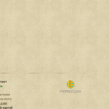
отает
ка.
ретения
на почту:
l.com
й картой