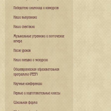
Победители олимпиад и конкурсов
Наши выпускники
Наши спектакли
Музыкальные утренники и поэтические
вечера
После уроков
Наши поездки и экскурсии
Общеевропейская образовательная
программа (PEEP)
Научные конференции
Первый и подготовительный классы
Школьная форма