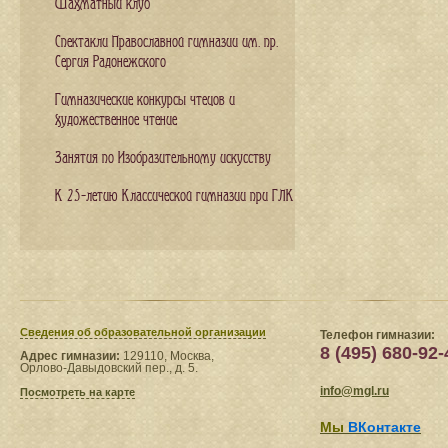
Шахматный клуб
Спектакли Православной гимназии им. пр.
Сергия Радонежского
Гимназические конкурсы чтецов и
художественное чтение
Занятия по Изобразительному искусству
К 25-летию Классической гимназии при ГЛК
Сведения​ об образовательной организации
Телефон гимназии:
8 (495) 680-92-
Адрес гимназии:
129110, Москва,
Орлово-Давыдовский пер., д. 5.
info@mgl.ru
Посмотреть на карте
Мы
ВКонтакте