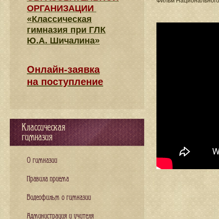
Фильм Национального
ОРГАНИЗАЦИИ
«Классическая
гимназия при ГЛК
Ю.А. Шичалина»
Онлайн-заявка
на поступление
Классическая
гимназия
О гимназии
Правила приема
Видеофильм о гимназии
Администрация и учителя