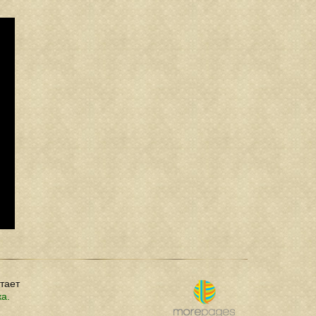
отает
ка.