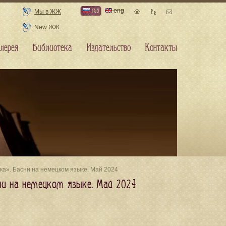
rus
eng
Мы в ЖЖ
New ЖЖ
лерея
Библиотека
Издательство
Контакты
чка». Басни на немецком языке. Май 2024
сни на немецком языке. Май 2024