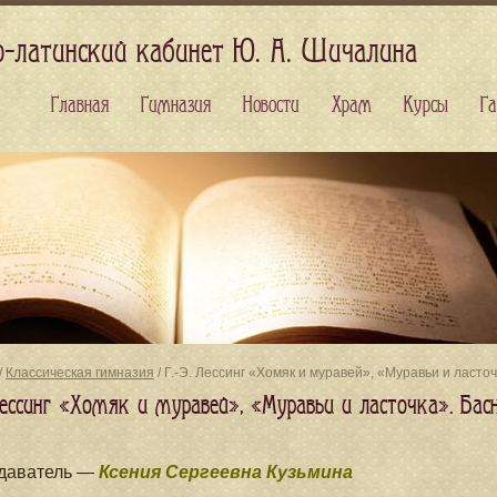
о-латинский кабинет Ю. А. Шичалина
Главная
Гимназия
Новости
Храм
Курсы
Га
/
Классическая гимназия
/ Г.-Э. Лессинг «Хомяк и муравей», «Муравьи и ласто
 Лессинг «Хомяк и муравей», «Муравьи и ласточка». Ба
даватель —
Ксения Сергеевна Кузьмина