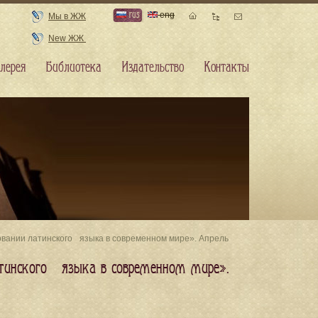
rus
eng
Мы в ЖЖ
New ЖЖ
лерея
Библиотека
Издательство
Контакты
ьзовании латинского языка в современном мире». Апрель
латинского языка в современном мире».