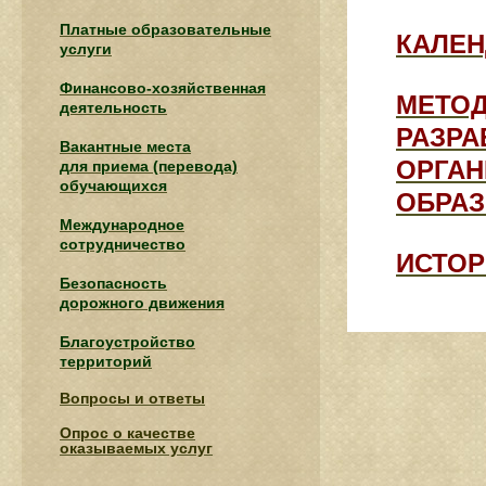
Платные образовательные
КАЛЕН
услуги
Финансово-хозяйственная
МЕТОД
деятельность
РАЗРА
Вакантные места
ОРГАН
для приема (перевода)
обучающихся
ОБРАЗ
Международное
сотрудничество
ИСТОР
Безопасность
дорожного движения
Благоустройство
территорий
Вопросы и ответы
Опрос о качестве
оказываемых услуг