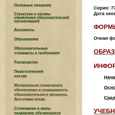
Основные сведения
Серия: 77
Дата око
Структура и органы
управления образовательной
организацией
ФОРМ
Документы
Очная фо
Образование
Образовательные
ОБРА
стандарты и требования
Руководство
ИНФОР
Педагогический
состав
Нача
Материально-техническое
Осно
обеспечение и оснащенность
образовательного процесса.
Сред
Доступная среда
Стипендиии и меры
УЧЕБН
поддержки обучающихся