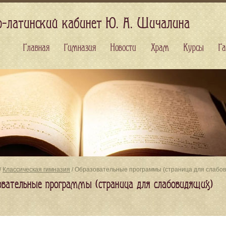
о-латинский кабинет Ю. А. Шичалина
Главная
Гимназия
Новости
Храм
Курсы
Га
/
Классическая гимназия
/ Образовательные программы (страница для слабо
овательные программы (страница для слабовидящих)