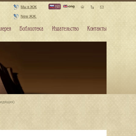
rus
eng
Мы в ЖЖ
New ЖЖ
лерея
Библиотека
Издательство
Контакты
видящих)