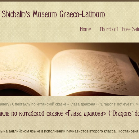
 Shichalin's Museum Graeco-Latinum
Home
Church of Three Sai
allery
/ Спектакль по китайской сказке «Глаза дракона» ("Dragons' dot eyes").
акль по китайской сказке «Глаза дракона» ("Dragons' d
ь на английском языке в исполнении гимназистов второго класса. Постановк