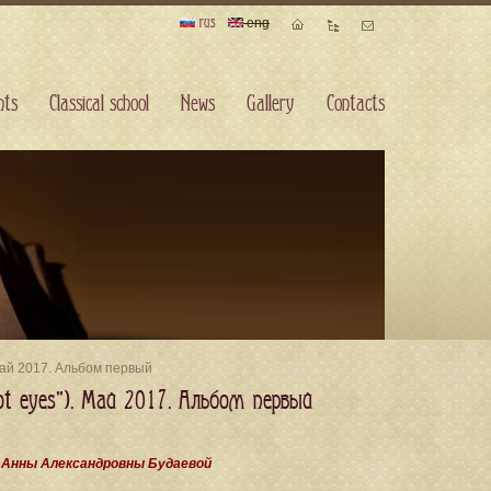
rus
eng
nts
Сlassical school
News
Gallery
Contacts
 Май 2017. Альбом первый
ot eyes"). Май 2017. Альбом первый
а
Анны Александровны Будаевой