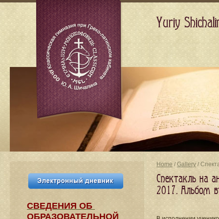
Yuriy Shicha
Home
/
Gallery
/ Спект
Спектакль на а
2017. Альбом в
СВЕДЕНИЯ​ ОБ
ОБРАЗОВАТЕЛЬНОЙ
В исполнении ученико