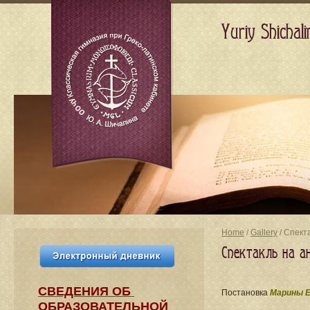
Yuriy Shicha
Home
/
Gallery
/ Спект
Спектакль на а
СВЕДЕНИЯ​ ОБ
Постановка
Марины Е
ОБРАЗОВАТЕЛЬНОЙ