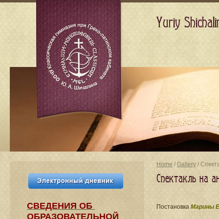
Yuriy Shicha
Home
/
Gallery
/ Спект
Спектакль на а
СВЕДЕНИЯ​ ОБ
Постановка
Марины Е
ОБРАЗОВАТЕЛЬНОЙ