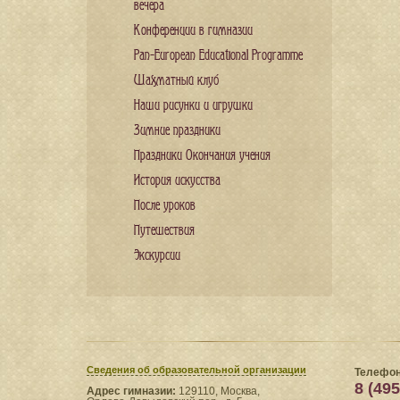
вечера
Конференции в гимназии
Pan-European Educational Programme
Шахматный клуб
Наши рисунки и игрушки
Зимние праздники
Праздники Окончания учения
История искусства
После уроков
Путешествия
Экскурсии
Сведения​ об образовательной организации
Телефон
8 (495
Адрес гимназии:
129110, Москва,