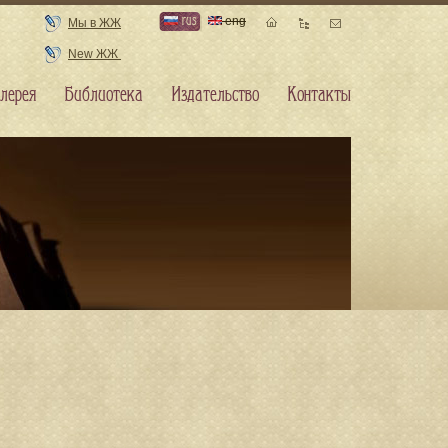
rus
eng
Мы в ЖЖ
New ЖЖ
лерея
Библиотека
Издательство
Контакты