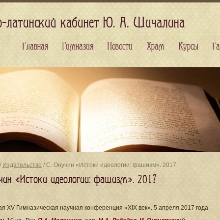
о-латинский кабинет Ю. А. Шичалина
Главная
Гимназия
Новости
Храм
Курсы
Га
/
Издательство
/ С. Онучин «Истоки идеологии: фашизм». 2017
учин «Истоки идеологии: фашизм». 2017
я XV Гимназическая научная конференция «XIX век». 5 апреля 2017 года