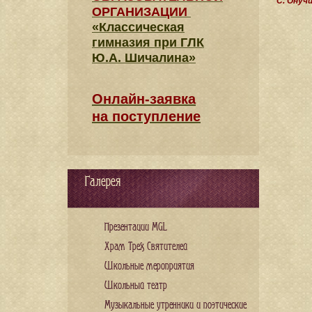
С. Онуч
ОРГАНИЗАЦИИ
«Классическая
гимназия при ГЛК
Ю.А. Шичалина»
Онлайн-заявка
на поступление
Галерея
Презентации MGL
Храм Трех Святителей
Школьные мероприятия
Школьный театр
Музыкальные утренники и поэтические