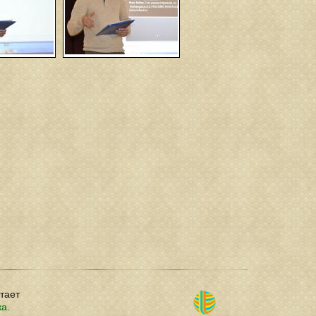
отает
ка.