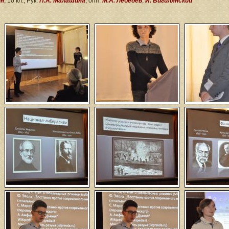
ин
, 10 кл., Рук.
П.А. Малашина
, опп.
М.А. Лебедев
,
И. Вигилянский