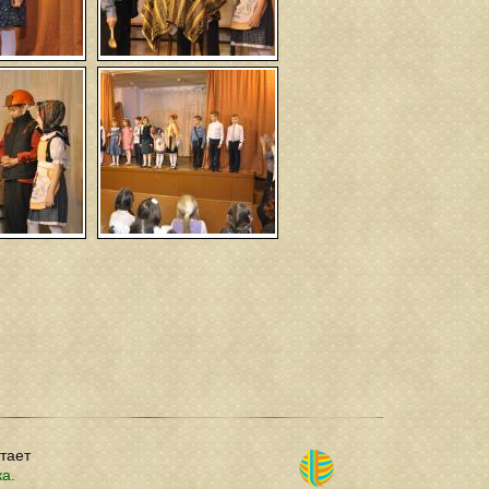
отает
ка.