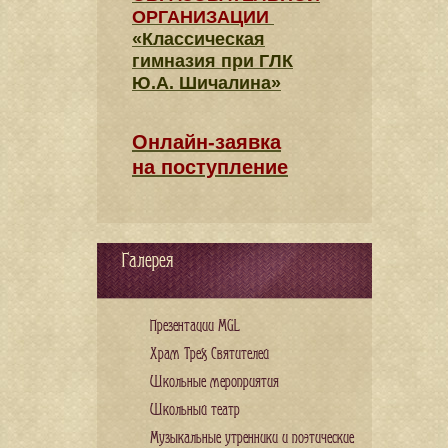
ОРГАНИЗАЦИИ
«Классическая
гимназия при ГЛК
Ю.А. Шичалина»
Онлайн-заявка
на поступление
Галерея
Презентации MGL
Храм Трех Святителей
Школьные мероприятия
Школьный театр
Музыкальные утренники и поэтические