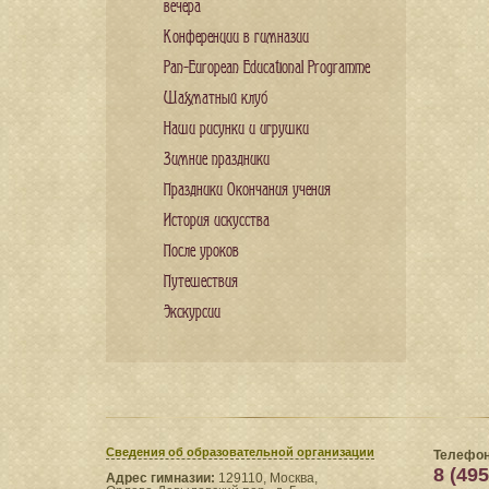
вечера
Конференции в гимназии
Pan-European Educational Programme
Шахматный клуб
Наши рисунки и игрушки
Зимние праздники
Праздники Окончания учения
История искусства
После уроков
Путешествия
Экскурсии
Сведения​ об образовательной организации
Телефон
8 (495
Адрес гимназии:
129110, Москва,