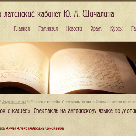
о-латинский кабинет Ю. А. Шичалина
Главная
Гимназия
Новости
Храм
Курсы
Га
/
Издательство
/ «Горшок с кашей». Спектакль на английском языке по мотива
ок с кашей». Спектакль на английском языке по моти
вка
Анны Александровны Будаевой