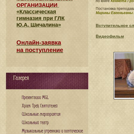
по книге
Кеннета Гр
ОРГАНИЗАЦИИ
Постановка преподава
«Классическая
Марины Евгеньевны 
гимназия при ГЛК
Ю.А. Шичалина»
Вступительное сл
Видеофильм
Онлайн-заявка
на поступление
Галерея
Презентации MGL
Храм Трех Святителей
Школьные мероприятия
Школьный театр
Музыкальные утренники и поэтические