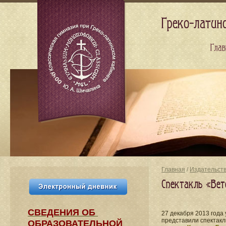
Греко-латин
Глав
Главная
/
Издательст
Спектакль «Вет
СВЕДЕНИЯ​ ОБ
27 декабря 2013 года
представили спектакл
ОБРАЗОВАТЕЛЬНОЙ