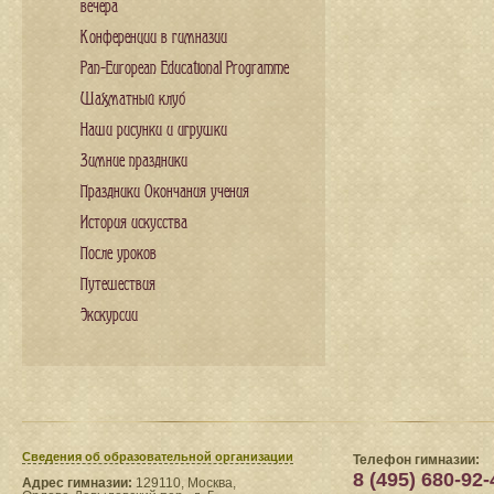
вечера
Конференции в гимназии
Pan-European Educational Programme
Шахматный клуб
Наши рисунки и игрушки
Зимние праздники
Праздники Окончания учения
История искусства
После уроков
Путешествия
Экскурсии
Сведения​ об образовательной организации
Телефон гимназии:
8 (495) 680-92-
Адрес гимназии:
129110, Москва,