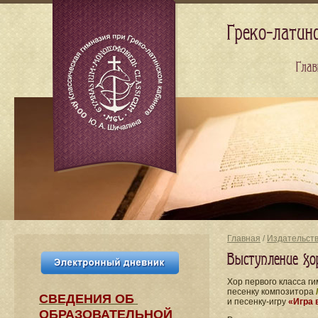
Греко-латин
Глав
Главная
/
Издательст
Выступление хо
Хор первого класса г
песенку композитора
СВЕДЕНИЯ​ ОБ
и песенку-игру
«Игра 
ОБРАЗОВАТЕЛЬНОЙ