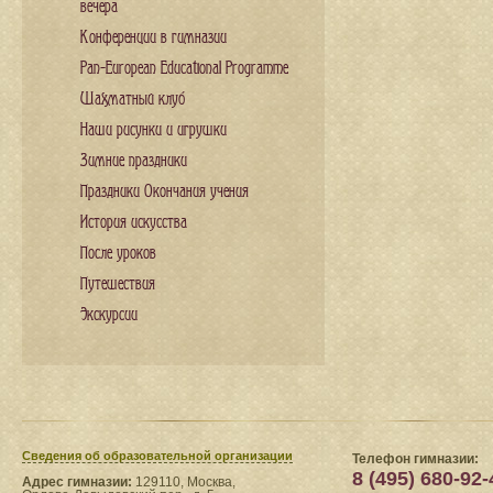
вечера
Конференции в гимназии
Pan-European Educational Programme
Шахматный клуб
Наши рисунки и игрушки
Зимние праздники
Праздники Окончания учения
История искусства
После уроков
Путешествия
Экскурсии
Сведения​ об образовательной организации
Телефон гимназии:
8 (495) 680-92-
Адрес гимназии:
129110, Москва,