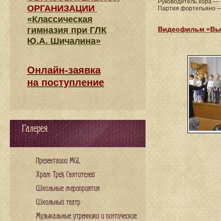
Руководитель хора —
ОРГАНИЗАЦИИ
Партия фортепьяно 
«Классическая
гимназия при ГЛК
Видеофильм «Выс
Ю.А. Шичалина»
Онлайн-заявка
на поступление
Галерея
Презентации MGL
Храм Трех Святителей
Школьные мероприятия
Школьный театр
Музыкальные утренники и поэтические