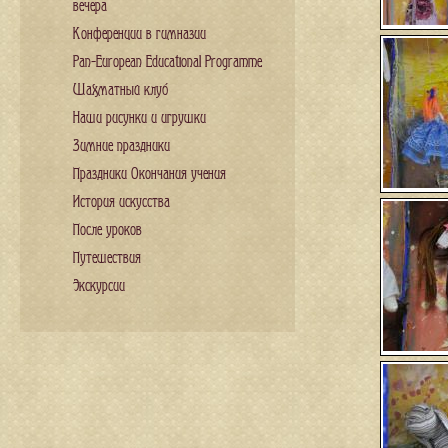
вечера
Конференции в гимназии
Pan-European Educational Programme
Шахматный клуб
Наши рисунки и игрушки
Зимние праздники
Праздники Окончания учения
История искусства
После уроков
Путешествия
Экскурсии