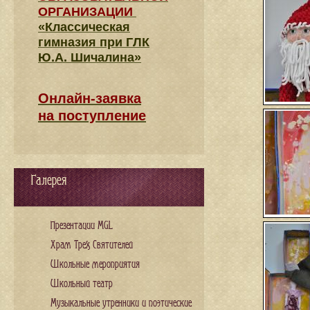
ОРГАНИЗАЦИИ
«Классическая
гимназия при ГЛК
Ю.А. Шичалина»
Онлайн-заявка
на поступление
Галерея
Презентации MGL
Храм Трех Святителей
Школьные мероприятия
Школьный театр
Музыкальные утренники и поэтические