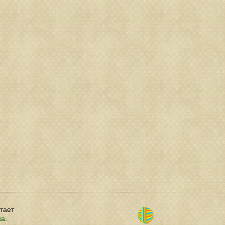
отает
ка.