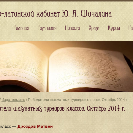
о-латинский кабинет Ю. А. Шичалина
Главная
Гимназия
Новости
Храм
Курсы
Га
/
Издательство
/ Победители шахматных турниров классов. Октябрь 2014 г.
ители шахматных турниров классов. Октябрь 2014 г.
 класс —
Дроздов Матвей