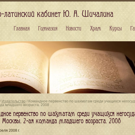
о-латинский кабинет Ю. А. Шичалина
Главная
Гимназия
Новости
Храм
Курсы
Га
/
Издательство
/ Командное первенство по шахматам среди учащихся негосуд
да младшего возраста. 2008
дное первенство по шахматам среди учащихся негосуд
а Москвы. 2-ая команда младшего возраста. 2008
реля 2008 г.