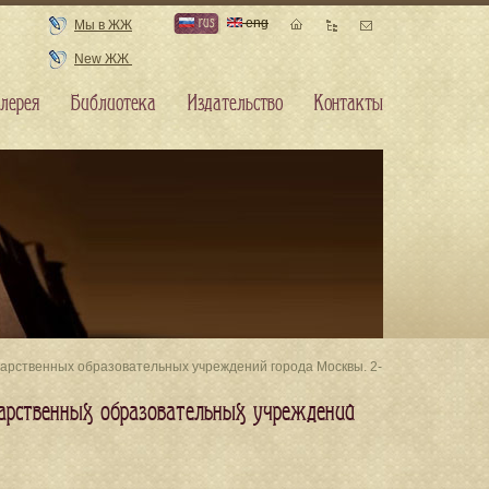
rus
eng
Мы в ЖЖ
New ЖЖ
лерея
Библиотека
Издательство
Контакты
арственных образовательных учреждений города Москвы. 2-
арственных образовательных учреждений