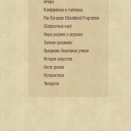
вечера
Конференции в гимназии
Pan-European Educational Programme
Шахматный клуб
Наши рисунки и игрушки
Зимние праздники
Праздники Окончания учения
История искусства
После уроков
Путешествия
Экскурсии