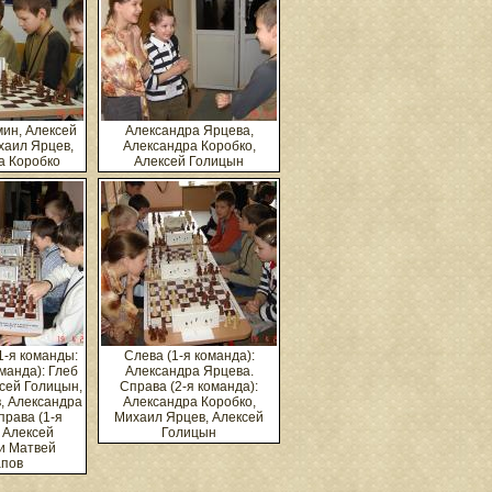
ин, Алексей
Александра Ярцева,
хаил Ярцев,
Александра Коробко,
а Коробко
Алексей Голицын
1-я команды:
Слева (1-я команда):
манда): Глеб
Александра Ярцева.
сей Голицын,
Справа (2-я команда):
, Александра
Александра Коробко,
права (1-я
Михаил Ярцев, Алексей
 Алексей
Голицын
и Матвей
пов