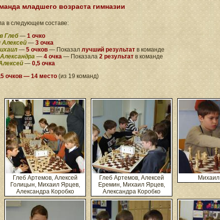
оманда младшего возраста гимназии
а в следующем составе:
в Глеб
—
1 очко
 Алексей
—
3 очка
Михаил
—
5 очков
— Показал
лучший результат
в команде
 Александра
—
4 очка
— Показала
2 результат
в команде
Алексей
—
0,5 очка
,5 очков — 14 место
(из 19 команд)
Глеб Артемов, Алексей
Глеб Артемов, Алексей
Михаил
Голицын, Михаил Ярцев,
Еремин, Михаил Ярцев,
Александра Коробко
Александра Коробко