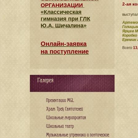
2-ая к
ОРГАНИЗАЦИИ
«Классическая
выступал
гимназия при ГЛК
Артемо
Ю.А. Шичалина»
Голицын
Ярцев 
Коробко
Еремин 
Онлайн-заявка
Всего
13
на поступление
Галерея
Презентации MGL
Храм Трех Святителей
Школьные мероприятия
Школьный театр
Музыкальные утренники и поэтические